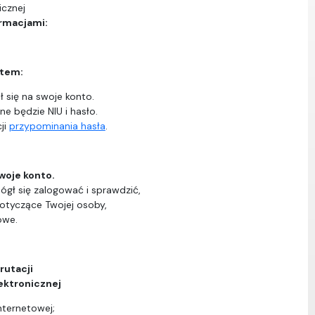
icznej
ormacjami:
ntem:
 się na swoje konto.
ne będzie NIU i hasło.
ji
przypominania hasła
.
woje konto.
ógł się zalogować i sprawdzić,
dotyczące Twojej osoby,
owe.
rutacji
ektronicznej
nternetowej;