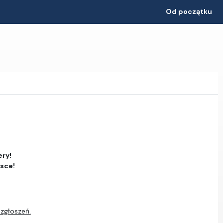
Od początku
ery!
jsce!
 zgłoszeń.