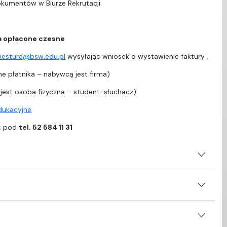
dokumentów w Biurze Rekrutacji.
a opłacone czesne
westura@bsw.edu.pl
wysyłając wniosek o wystawienie faktury .
e płatnika – nabywcą jest firma)
est osoba fizyczna – student-słuchacz)
edukacyjne
ać pod
tel. 52 584 11 31