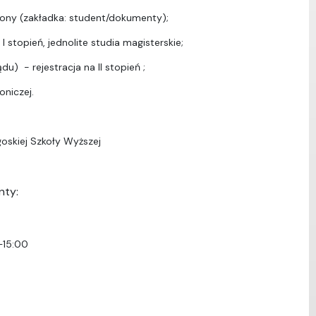
ony (zakładka: student/dokumenty);
I stopień, jednolite studia magisterskie;
u) - rejestracja na II stopień ;
oniczej.
oskiej Szkoły Wyższej
nty:
–15:00