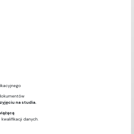
ikacyjnego
 dokumentów
yjęciu na studia.
wiążącą
walifikacji danych.
ą