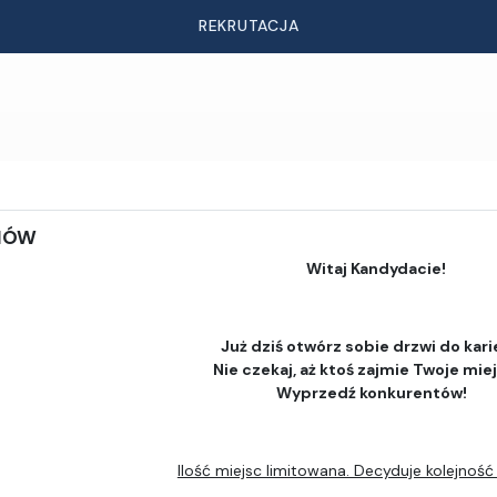
REKRUTACJA
DIÓW
Witaj Kandydacie!
Już dziś otwórz sobie drzwi do kari
Nie czekaj, aż ktoś zajmie Twoje mie
Wyprzedź konkurentów!
Ilość miejsc limitowana. Decyduje kolejność