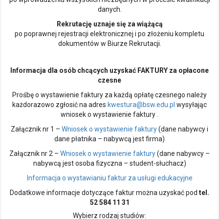
danych.
Rekrutację uznaje się za wiążącą
po poprawnej rejestracji elektronicznej i po złożeniu kompletu
dokumentów w Biurze Rekrutacji.
Informacja dla osób chcących uzyskać FAKTURY za opłacone
czesne
Prośbę o wystawienie faktury za każdą opłatę czesnego należy
każdorazowo zgłosić na adres
kwestura@bsw.edu.pl
wysyłając
wniosek o wystawienie faktury .
Załącznik nr 1 –
Wniosek o wystawienie faktury
(dane nabywcy i
dane płatnika – nabywcą jest firma)
Załącznik nr 2 –
Wniosek o wystawienie faktury
(dane nabywcy –
nabywcą jest osoba fizyczna – student-słuchacz)
Informacja o wystawianiu faktur za usługi edukacyjne
Dodatkowe informacje dotyczące faktur można uzyskać pod
tel.
52 584 11 31
Wybierz rodzaj studiów: