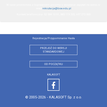
W razie problemów z logowaniem prosimy o wysyłanie zapytań na adres e-
mail
rekrutacja@bsw.edu.pl
Kontakt telefoniczny: 52 584 10 01, 883 119 333, 697 272 000
Rejestracja/przypominanie Hasła
PRZEJDŹ DO WERSJI
STANDARDOWEJ
OD POCZĄTKU
KALASOFT
© 2005-2026 -
KALASOFT Sp. z o.o.