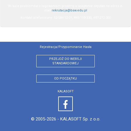
W razie problemów z logowaniem prosimy o wysyłanie zapytań na adres e-
mail
rekrutacja@bsw.edu.pl
Kontakt telefoniczny: 52 584 10 01, 883 119 333, 697 272 000
Rejestracja/przypominanie Hasła
PRZEJDŹ DO WERSJI
STANDARDOWEJ
OD POCZĄTKU
KALASOFT
© 2005-2026 -
KALASOFT Sp. z o.o.