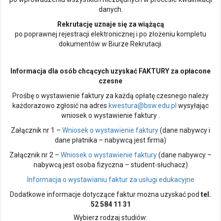
danych.
Rekrutację uznaje się za wiążącą
po poprawnej rejestracji elektronicznej i po złożeniu kompletu
dokumentów w Biurze Rekrutacji.
Informacja dla osób chcących uzyskać FAKTURY za opłacone
czesne
Prośbę o wystawienie faktury za każdą opłatę czesnego należy
każdorazowo zgłosić na adres
kwestura@bsw.edu.pl
wysyłając
wniosek o wystawienie faktury .
Załącznik nr 1 –
Wniosek o wystawienie faktury
(dane nabywcy i
dane płatnika – nabywcą jest firma)
Załącznik nr 2 –
Wniosek o wystawienie faktury
(dane nabywcy –
nabywcą jest osoba fizyczna – student-słuchacz)
Informacja o wystawianiu faktur za usługi edukacyjne
Dodatkowe informacje dotyczące faktur można uzyskać pod
tel.
52 584 11 31
Wybierz rodzaj studiów: