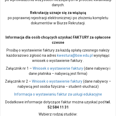
danych.
Rekrutację uznaje się za wiążącą
po poprawnej rejestracji elektronicznej i po złożeniu kompletu
dokumentów w Biurze Rekrutacji.
Informacja dla osób chcących uzyskać FAKTURY za opłacone
czesne
Prośbę o wystawienie faktury za każdą opłatę czesnego należy
każdorazowo zgłosić na adres
kwestura@bsw.edu.pl
wysyłając
wniosek o wystawienie faktury .
Załącznik nr 1 –
Wniosek o wystawienie faktury
(dane nabywcy i
dane płatnika – nabywcą jest firma)
Załącznik nr 2 –
Wniosek o wystawienie faktury
(dane nabywcy –
nabywcą jest osoba fizyczna – student-słuchacz)
Informacja o wystawianiu faktur za usługi edukacyjne
Dodatkowe informacje dotyczące faktur można uzyskać pod
tel.
52 584 11 31
Wybierz rodzaj studiów: