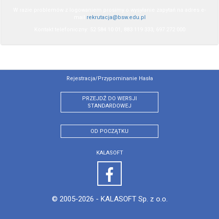
W razie problemów z logowaniem prosimy o wysyłanie zapytań na adres e-
mail
rekrutacja@bsw.edu.pl
Kontakt telefoniczny: 52 584 10 01, 883 119 333, 697 272 000
Rejestracja/przypominanie Hasła
PRZEJDŹ DO WERSJI
STANDARDOWEJ
OD POCZĄTKU
KALASOFT
© 2005-2026 -
KALASOFT Sp. z o.o.