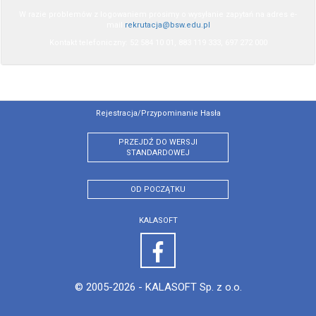
W razie problemów z logowaniem prosimy o wysyłanie zapytań na adres e-
mail
rekrutacja@bsw.edu.pl
Kontakt telefoniczny: 52 584 10 01, 883 119 333, 697 272 000
Rejestracja/przypominanie Hasła
PRZEJDŹ DO WERSJI
STANDARDOWEJ
OD POCZĄTKU
KALASOFT
© 2005-2026 -
KALASOFT Sp. z o.o.