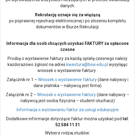
danych.
Rekrutację uznaje się za wiążącą
po poprawnej rejestracji elektronicznej i po złożeniu kompletu
dokumentów w Biurze Rekrutacji.
Informacja dla osób chcących uzyskać FAKTURY za opłacone
czesne
Prośbę o wystawienie faktury za każdą opłatę czesnego należy
każdorazowo zgłosić na adres
kwestura@bsw.edu.pl
wysyłając
wniosek o wystawienie faktury .
Załącznik nr 1 –
Wniosek o wystawienie faktury
(dane nabywcy i
dane płatnika – nabywcą jest firma)
Załącznik nr 2 –
Wniosek o wystawienie faktury
(dane nabywcy –
nabywcą jest osoba fizyczna – student-słuchacz)
Informacja o wystawianiu faktur za usługi edukacyjne
Dodatkowe informacje dotyczące faktur można uzyskać pod
tel.
52 584 11 31
Wybierz rodzaj studiów: