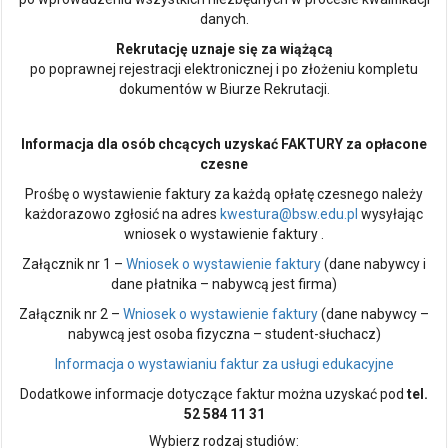
danych.
Rekrutację uznaje się za wiążącą
po poprawnej rejestracji elektronicznej i po złożeniu kompletu
dokumentów w Biurze Rekrutacji.
Informacja dla osób chcących uzyskać FAKTURY za opłacone
czesne
Prośbę o wystawienie faktury za każdą opłatę czesnego należy
każdorazowo zgłosić na adres
kwestura@bsw.edu.pl
wysyłając
wniosek o wystawienie faktury .
Załącznik nr 1 –
Wniosek o wystawienie faktury
(dane nabywcy i
dane płatnika – nabywcą jest firma)
Załącznik nr 2 –
Wniosek o wystawienie faktury
(dane nabywcy –
nabywcą jest osoba fizyczna – student-słuchacz)
Informacja o wystawianiu faktur za usługi edukacyjne
Dodatkowe informacje dotyczące faktur można uzyskać pod
tel.
52 584 11 31
Wybierz rodzaj studiów: