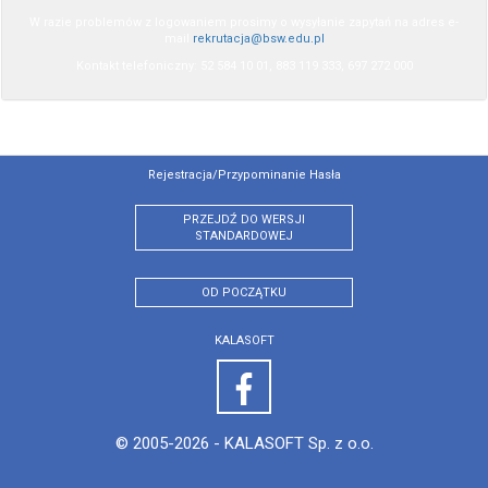
W razie problemów z logowaniem prosimy o wysyłanie zapytań na adres e-
mail
rekrutacja@bsw.edu.pl
Kontakt telefoniczny: 52 584 10 01, 883 119 333, 697 272 000
Rejestracja/przypominanie Hasła
PRZEJDŹ DO WERSJI
STANDARDOWEJ
OD POCZĄTKU
KALASOFT
© 2005-2026 -
KALASOFT Sp. z o.o.