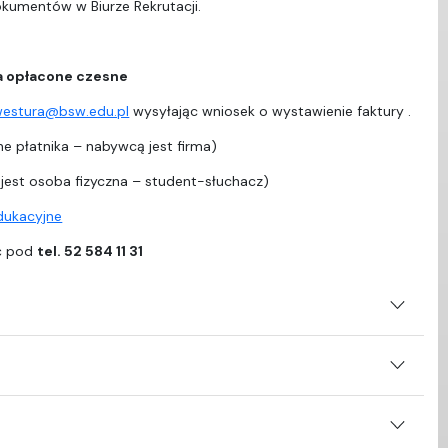
dokumentów w Biurze Rekrutacji.
a opłacone czesne
westura@bsw.edu.pl
wysyłając wniosek o wystawienie faktury .
e płatnika – nabywcą jest firma)
est osoba fizyczna – student-słuchacz)
edukacyjne
ać pod
tel. 52 584 11 31