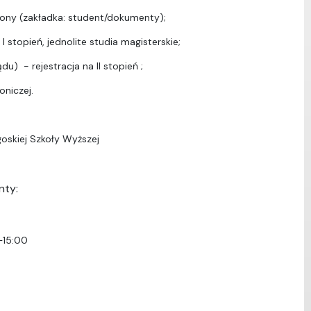
ony (zakładka: student/dokumenty);
I stopień, jednolite studia magisterskie;
u) - rejestracja na II stopień ;
oniczej.
oskiej Szkoły Wyższej
nty:
–15:00