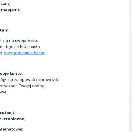
icznej
ormacjami:
ntem:
 się na swoje konto.
ne będzie NIU i hasło.
ji
przypominania hasła
.
woje konto.
ógł się zalogować i sprawdzić,
dotyczące Twojej osoby,
owe.
rutacji
ektronicznej
nternetowej;