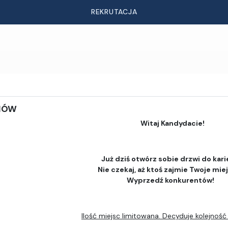
REKRUTACJA
DIÓW
Witaj Kandydacie!
Już dziś otwórz sobie drzwi do kari
Nie czekaj, aż ktoś zajmie Twoje mie
Wyprzedź konkurentów!
Ilość miejsc limitowana. Decyduje kolejność