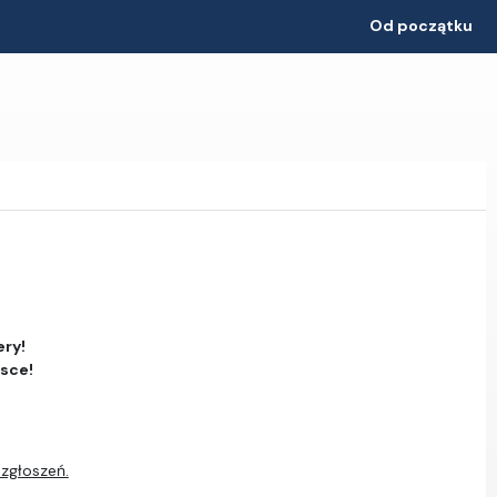
Od początku
ery!
jsce!
 zgłoszeń.