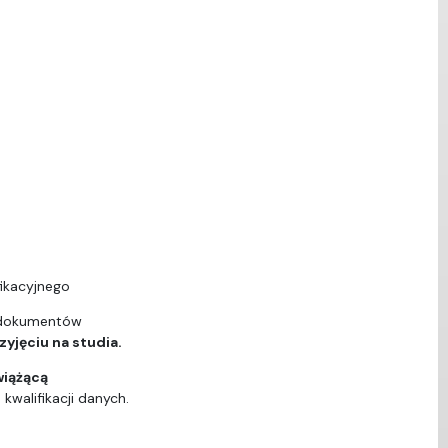
ikacyjnego
 dokumentów
yjęciu na studia.
wiążącą
walifikacji danych.
ą