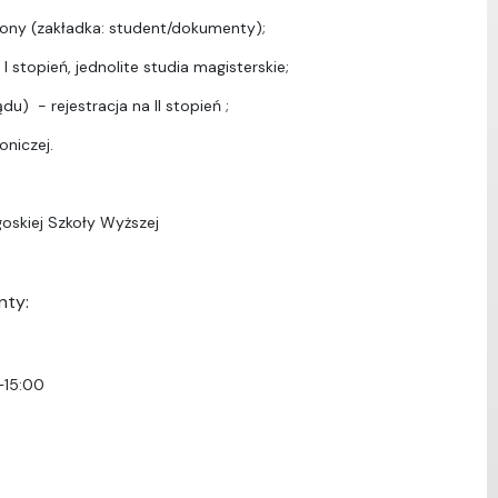
ony (zakładka: student/dokumenty);
I stopień, jednolite studia magisterskie;
u) - rejestracja na II stopień ;
oniczej.
oskiej Szkoły Wyższej
nty:
–15:00