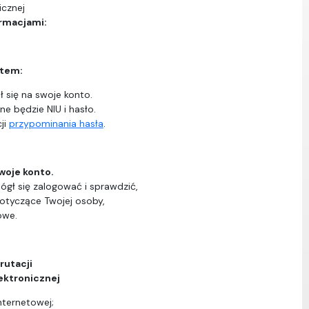
icznej
ormacjami:
ntem:
 się na swoje konto.
ne będzie NIU i hasło.
ji
przypominania hasła
.
woje konto.
ógł się zalogować i sprawdzić,
dotyczące Twojej osoby,
owe.
rutacji
ektronicznej
nternetowej;