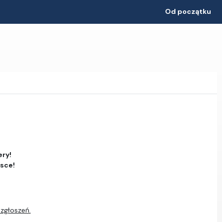
Od początku
ery!
jsce!
 zgłoszeń.