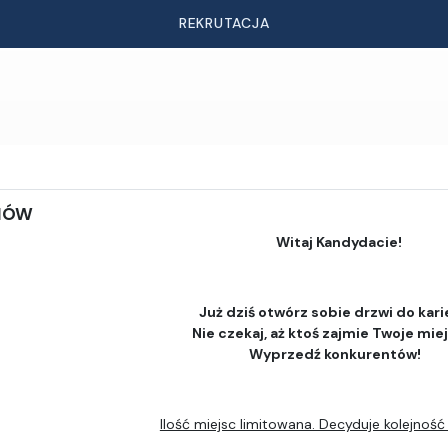
REKRUTACJA
DIÓW
Witaj Kandydacie!
Już dziś otwórz sobie drzwi do kari
Nie czekaj, aż ktoś zajmie Twoje mie
Wyprzedź konkurentów!
Ilość miejsc limitowana. Decyduje kolejność