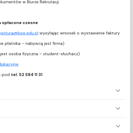
dokumentów w Biurze Rekrutacji.
a opłacone czesne
westura@bsw.edu.pl
wysyłając wniosek o wystawienie faktury .
e płatnika – nabywcą jest firma)
est osoba fizyczna – student-słuchacz)
edukacyjne
ać pod
tel. 52 584 11 31