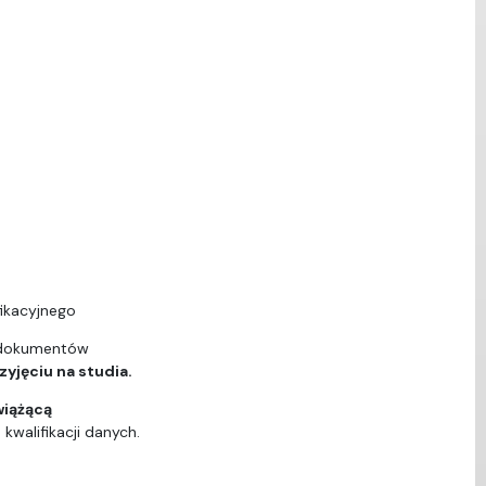
ikacyjnego
 dokumentów
yjęciu na studia.
wiążącą
walifikacji danych.
ą