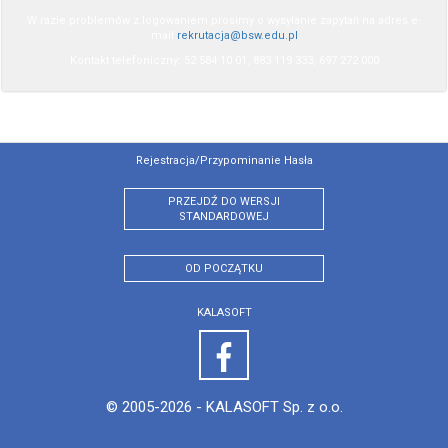
W razie problemów z logowaniem prosimy o wysyłanie zapytań na adres e-
mail
rekrutacja@bsw.edu.pl
Kontakt telefoniczny: 52 584 10 01, 883 119 333, 697 272 000
Rejestracja/przypominanie Hasła
PRZEJDŹ DO WERSJI
STANDARDOWEJ
OD POCZĄTKU
KALASOFT
© 2005-2026 -
KALASOFT Sp. z o.o.