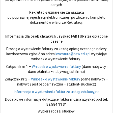
danych.
Rekrutację uznaje się za wiążącą
po poprawnej rejestracji elektronicznej i po złożeniu kompletu
dokumentów w Biurze Rekrutacji.
Informacja dla osób chcących uzyskać FAKTURY za opłacone
czesne
Prośbę o wystawienie faktury za każdą opłatę czesnego należy
każdorazowo zgłosić na adres
kwestura@bsw.edu.pl
wysyłając
wniosek o wystawienie faktury .
Załącznik nr 1 –
Wniosek o wystawienie faktury
(dane nabywcy i
dane płatnika – nabywcą jest firma)
Załącznik nr 2 –
Wniosek o wystawienie faktury
(dane nabywcy –
nabywcą jest osoba fizyczna – student-słuchacz)
Informacja o wystawianiu faktur za usługi edukacyjne
Dodatkowe informacje dotyczące faktur można uzyskać pod
tel.
52 584 11 31
Wybierz rodzaj studiów: