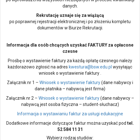
danych.
Rekrutację uznaje się za wiążącą
po poprawnej rejestracji elektronicznej i po złożeniu kompletu
dokumentów w Biurze Rekrutacji.
Informacja dla osób chcących uzyskać FAKTURY za opłacone
czesne
Prośbę o wystawienie faktury za każdą opłatę czesnego należy
każdorazowo zgłosić na adres
kwestura@bsw.edu.pl
wysyłając
wniosek o wystawienie faktury .
Załącznik nr 1 –
Wniosek o wystawienie faktury
(dane nabywcy i
dane płatnika – nabywcą jest firma)
Załącznik nr 2 –
Wniosek o wystawienie faktury
(dane nabywcy –
nabywcą jest osoba fizyczna – student-słuchacz)
Informacja o wystawianiu faktur za usługi edukacyjne
Dodatkowe informacje dotyczące faktur można uzyskać pod
tel.
52 584 11 31
Wybierz rodzaj studiów: