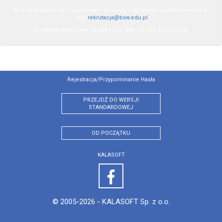
W razie problemów z logowaniem prosimy o wysyłanie zapytań na adres e-
mail
rekrutacja@bsw.edu.pl
Kontakt telefoniczny: 52 584 10 01, 883 119 333, 697 272 000
Rejestracja/przypominanie Hasła
PRZEJDŹ DO WERSJI
STANDARDOWEJ
OD POCZĄTKU
KALASOFT
© 2005-2026 -
KALASOFT Sp. z o.o.