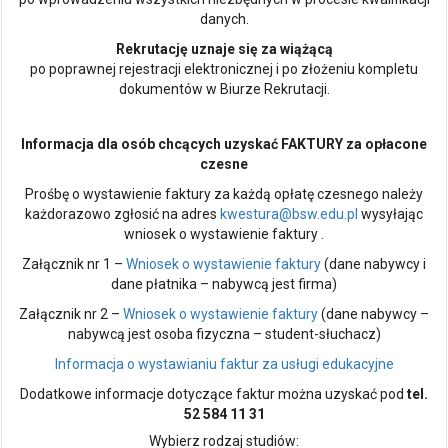
danych.
Rekrutację uznaje się za wiążącą
po poprawnej rejestracji elektronicznej i po złożeniu kompletu
dokumentów w Biurze Rekrutacji.
Informacja dla osób chcących uzyskać FAKTURY za opłacone
czesne
Prośbę o wystawienie faktury za każdą opłatę czesnego należy
każdorazowo zgłosić na adres
kwestura@bsw.edu.pl
wysyłając
wniosek o wystawienie faktury .
Załącznik nr 1 –
Wniosek o wystawienie faktury
(dane nabywcy i
dane płatnika – nabywcą jest firma)
Załącznik nr 2 –
Wniosek o wystawienie faktury
(dane nabywcy –
nabywcą jest osoba fizyczna – student-słuchacz)
Informacja o wystawianiu faktur za usługi edukacyjne
Dodatkowe informacje dotyczące faktur można uzyskać pod
tel.
52 584 11 31
Wybierz rodzaj studiów: