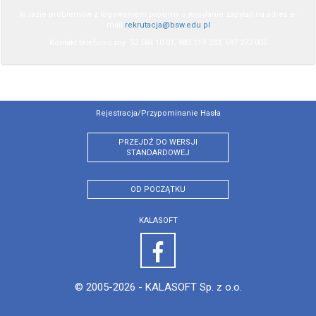
W razie problemów z logowaniem prosimy o wysyłanie zapytań na adres e-
mail
rekrutacja@bsw.edu.pl
Kontakt telefoniczny: 52 584 10 01, 883 119 333, 697 272 000
Rejestracja/przypominanie Hasła
PRZEJDŹ DO WERSJI
STANDARDOWEJ
OD POCZĄTKU
KALASOFT
© 2005-2026 -
KALASOFT Sp. z o.o.