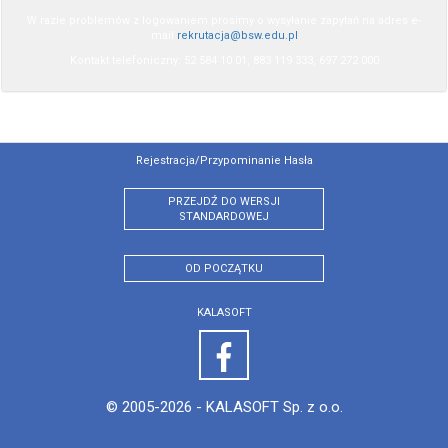
W razie problemów z logowaniem prosimy o wysyłanie zapytań na adres e-
mail
rekrutacja@bsw.edu.pl
Kontakt telefoniczny: 52 584 10 01, 883 119 333, 697 272 000
Rejestracja/przypominanie Hasła
PRZEJDŹ DO WERSJI
STANDARDOWEJ
OD POCZĄTKU
KALASOFT
© 2005-2026 -
KALASOFT Sp. z o.o.