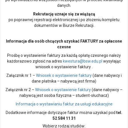
danych.
Rekrutację uznaje się za wiążącą
po poprawnej rejestracji elektronicznej i po złożeniu kompletu
dokumentów w Biurze Rekrutacji.
Informacja dla osób chcących uzyskać FAKTURY za opłacone
czesne
Prośbę o wystawienie faktury za każdą opłatę czesnego należy
każdorazowo zgłosić na adres
kwestura@bsw.edu.pl
wysyłając
wniosek o wystawienie faktury .
Załącznik nr 1 –
Wniosek o wystawienie faktury
(dane nabywcy i
dane płatnika – nabywcą jest firma)
Załącznik nr 2 –
Wniosek o wystawienie faktury
(dane nabywcy –
nabywcą jest osoba fizyczna – student-słuchacz)
Informacja o wystawianiu faktur za usługi edukacyjne
Dodatkowe informacje dotyczące faktur można uzyskać pod
tel.
52 584 11 31
Wybierz rodzaj studiów: