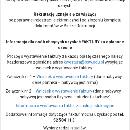
danych.
Rekrutację uznaje się za wiążącą
po poprawnej rejestracji elektronicznej i po złożeniu kompletu
dokumentów w Biurze Rekrutacji.
Informacja dla osób chcących uzyskać FAKTURY za opłacone
czesne
Prośbę o wystawienie faktury za każdą opłatę czesnego należy
każdorazowo zgłosić na adres
kwestura@bsw.edu.pl
wysyłając
wniosek o wystawienie faktury .
Załącznik nr 1 –
Wniosek o wystawienie faktury
(dane nabywcy i
dane płatnika – nabywcą jest firma)
Załącznik nr 2 –
Wniosek o wystawienie faktury
(dane nabywcy –
nabywcą jest osoba fizyczna – student-słuchacz)
Informacja o wystawianiu faktur za usługi edukacyjne
Dodatkowe informacje dotyczące faktur można uzyskać pod
tel.
52 584 11 31
Wybierz rodzaj studiów: