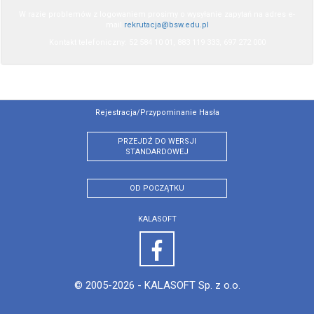
W razie problemów z logowaniem prosimy o wysyłanie zapytań na adres e-
mail
rekrutacja@bsw.edu.pl
Kontakt telefoniczny: 52 584 10 01, 883 119 333, 697 272 000
Rejestracja/przypominanie Hasła
PRZEJDŹ DO WERSJI
STANDARDOWEJ
OD POCZĄTKU
KALASOFT
© 2005-2026 -
KALASOFT Sp. z o.o.