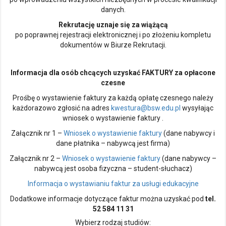
danych.
Rekrutację uznaje się za wiążącą
po poprawnej rejestracji elektronicznej i po złożeniu kompletu
dokumentów w Biurze Rekrutacji.
Informacja dla osób chcących uzyskać FAKTURY za opłacone
czesne
Prośbę o wystawienie faktury za każdą opłatę czesnego należy
każdorazowo zgłosić na adres
kwestura@bsw.edu.pl
wysyłając
wniosek o wystawienie faktury .
Załącznik nr 1 –
Wniosek o wystawienie faktury
(dane nabywcy i
dane płatnika – nabywcą jest firma)
Załącznik nr 2 –
Wniosek o wystawienie faktury
(dane nabywcy –
nabywcą jest osoba fizyczna – student-słuchacz)
Informacja o wystawianiu faktur za usługi edukacyjne
Dodatkowe informacje dotyczące faktur można uzyskać pod
tel.
52 584 11 31
Wybierz rodzaj studiów: