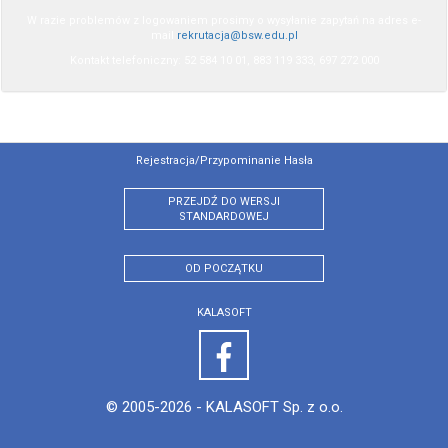
W razie problemów z logowaniem prosimy o wysyłanie zapytań na adres e-
mail
rekrutacja@bsw.edu.pl
Kontakt telefoniczny: 52 584 10 01, 883 119 333, 697 272 000
Rejestracja/przypominanie Hasła
PRZEJDŹ DO WERSJI
STANDARDOWEJ
OD POCZĄTKU
KALASOFT
© 2005-2026 -
KALASOFT Sp. z o.o.