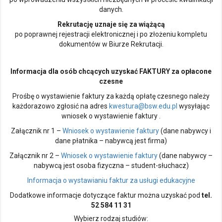
danych.
Rekrutację uznaje się za wiążącą
po poprawnej rejestracji elektronicznej i po złożeniu kompletu
dokumentów w Biurze Rekrutacji.
Informacja dla osób chcących uzyskać FAKTURY za opłacone
czesne
Prośbę o wystawienie faktury za każdą opłatę czesnego należy
każdorazowo zgłosić na adres
kwestura@bsw.edu.pl
wysyłając
wniosek o wystawienie faktury .
Załącznik nr 1 –
Wniosek o wystawienie faktury
(dane nabywcy i
dane płatnika – nabywcą jest firma)
Załącznik nr 2 –
Wniosek o wystawienie faktury
(dane nabywcy –
nabywcą jest osoba fizyczna – student-słuchacz)
Informacja o wystawianiu faktur za usługi edukacyjne
Dodatkowe informacje dotyczące faktur można uzyskać pod
tel.
52 584 11 31
Wybierz rodzaj studiów: