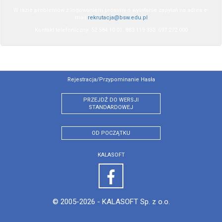
W razie problemów z logowaniem prosimy o wysyłanie zapytań na adres e-
mail
rekrutacja@bsw.edu.pl
Kontakt telefoniczny: 52 584 10 01, 883 119 333, 697 272 000
Rejestracja/przypominanie Hasła
PRZEJDŹ DO WERSJI
STANDARDOWEJ
OD POCZĄTKU
KALASOFT
© 2005-2026 -
KALASOFT Sp. z o.o.