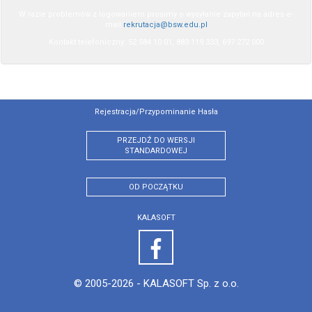
W razie problemów z logowaniem prosimy o wysyłanie zapytań na adres e-
mail
rekrutacja@bsw.edu.pl
Kontakt telefoniczny: 52 584 10 01, 883 119 333, 697 272 000
Rejestracja/przypominanie Hasła
PRZEJDŹ DO WERSJI
STANDARDOWEJ
OD POCZĄTKU
KALASOFT
© 2005-2026 -
KALASOFT Sp. z o.o.