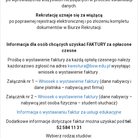
danych.
Rekrutację uznaje się za wiążącą
po poprawnej rejestracji elektronicznej i po złożeniu kompletu
dokumentów w Biurze Rekrutacji.
Informacja dla osób chcących uzyskać FAKTURY za opłacone
czesne
Prośbę o wystawienie faktury za każdą opłatę czesnego należy
każdorazowo zgłosić na adres
kwestura@bsw.edu.pl
wysyłając
wniosek o wystawienie faktury .
Załącznik nr 1 –
Wniosek o wystawienie faktury
(dane nabywcy i
dane płatnika – nabywcą jest firma)
Załącznik nr 2 –
Wniosek o wystawienie faktury
(dane nabywcy –
nabywcą jest osoba fizyczna – student-słuchacz)
Informacja o wystawianiu faktur za usługi edukacyjne
Dodatkowe informacje dotyczące faktur można uzyskać pod
tel.
52 584 11 31
Wybierz rodzaj studiów: