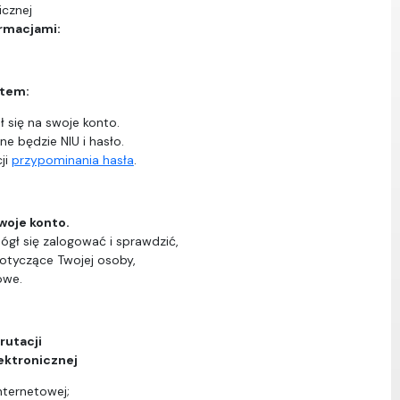
icznej
ormacjami:
ntem:
 się na swoje konto.
ne będzie NIU i hasło.
ji
przypominania hasła
.
woje konto.
ógł się zalogować i sprawdzić,
dotyczące Twojej osoby,
owe.
rutacji
ektronicznej
nternetowej;