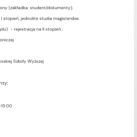
ony (zakładka: student/dokumenty);
I stopień, jednolite studia magisterskie;
u) - rejestracja na II stopień ;
oniczej.
oskiej Szkoły Wyższej
nty:
–15:00