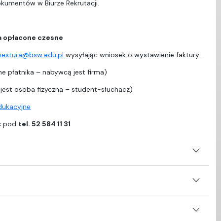
dokumentów w Biurze Rekrutacji.
a opłacone czesne
westura@bsw.edu.pl
wysyłając wniosek o wystawienie faktury .
e płatnika – nabywcą jest firma)
est osoba fizyczna – student-słuchacz)
edukacyjne
ać pod
tel. 52 584 11 31