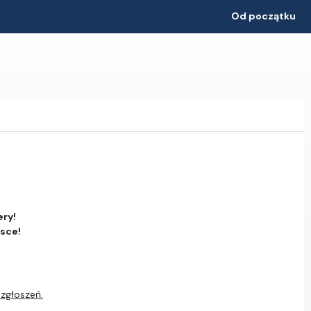
Od początku
ery!
jsce!
 zgłoszeń.