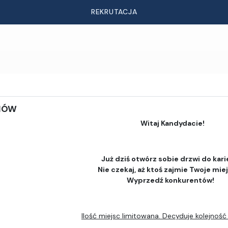
REKRUTACJA
DIÓW
Witaj Kandydacie!
Już dziś otwórz sobie drzwi do kari
Nie czekaj, aż ktoś zajmie Twoje mie
Wyprzedź konkurentów!
Ilość miejsc limitowana. Decyduje kolejność