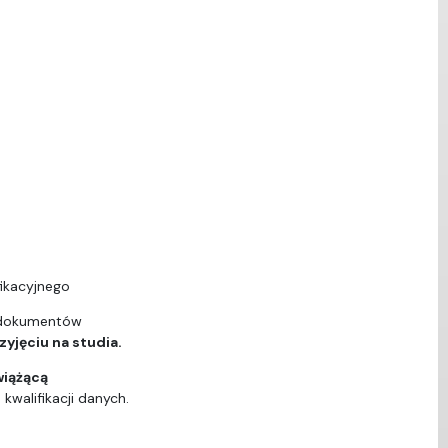
ikacyjnego
 dokumentów
yjęciu na studia.
wiążącą
walifikacji danych.
ą