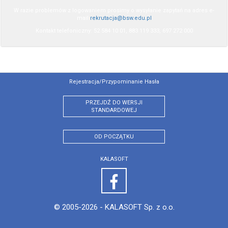
W razie problemów z logowaniem prosimy o wysyłanie zapytań na adres e-
mail
rekrutacja@bsw.edu.pl
Kontakt telefoniczny: 52 584 10 01, 883 119 333, 697 272 000
Rejestracja/przypominanie Hasła
PRZEJDŹ DO WERSJI
STANDARDOWEJ
OD POCZĄTKU
KALASOFT
© 2005-2026 -
KALASOFT Sp. z o.o.