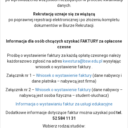
danych.
Rekrutację uznaje się za wiążącą
po poprawnej rejestracji elektronicznej i po złożeniu kompletu
dokumentów w Biurze Rekrutacji.
Informacja dla osób chcących uzyskać FAKTURY za opłacone
czesne
Prośbę o wystawienie faktury za każdą opłatę czesnego należy
każdorazowo zgłosić na adres
kwestura@bsw.edu.pl
wysyłając
wniosek o wystawienie faktury .
Załącznik nr 1 –
Wniosek o wystawienie faktury
(dane nabywcy i
dane płatnika – nabywcą jest firma)
Załącznik nr 2 –
Wniosek o wystawienie faktury
(dane nabywcy –
nabywcą jest osoba fizyczna – student-słuchacz)
Informacja o wystawianiu faktur za usługi edukacyjne
Dodatkowe informacje dotyczące faktur można uzyskać pod
tel.
52 584 11 31
Wybierz rodzaj studiów: