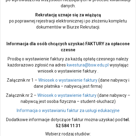
danych.
Rekrutację uznaje się za wiążącą
po poprawnej rejestracji elektronicznej i po złożeniu kompletu
dokumentów w Biurze Rekrutacji.
Informacja dla osób chcących uzyskać FAKTURY za opłacone
czesne
Prośbę o wystawienie faktury za każdą opłatę czesnego należy
każdorazowo zgłosić na adres
kwestura@bsw.edu.pl
wysyłając
wniosek o wystawienie faktury .
Załącznik nr 1 –
Wniosek o wystawienie faktury
(dane nabywcy i
dane płatnika – nabywcą jest firma)
Załącznik nr 2 –
Wniosek o wystawienie faktury
(dane nabywcy –
nabywcą jest osoba fizyczna – student-słuchacz)
Informacja o wystawianiu faktur za usługi edukacyjne
Dodatkowe informacje dotyczące faktur można uzyskać pod
tel.
52 584 11 31
Wybierz rodzaj studiów: