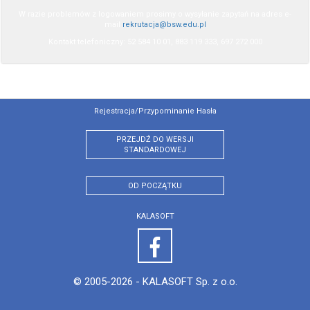
W razie problemów z logowaniem prosimy o wysyłanie zapytań na adres e-
mail
rekrutacja@bsw.edu.pl
Kontakt telefoniczny: 52 584 10 01, 883 119 333, 697 272 000
Rejestracja/przypominanie Hasła
PRZEJDŹ DO WERSJI
STANDARDOWEJ
OD POCZĄTKU
KALASOFT
© 2005-2026 -
KALASOFT Sp. z o.o.