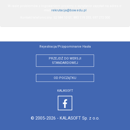
W razie problemów z logowaniem prosimy o wysyłanie zapytań na adres e-
mail
rekrutacja@bsw.edu.pl
Kontakt telefoniczny: 52 584 10 01, 883 119 333, 697 272 000
Rejestracja/przypominanie Hasła
PRZEJDŹ DO WERSJI
STANDARDOWEJ
OD POCZĄTKU
KALASOFT
© 2005-2026 -
KALASOFT Sp. z o.o.