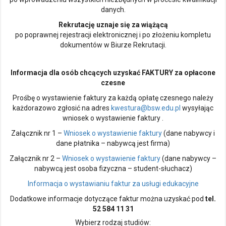
danych.
Rekrutację uznaje się za wiążącą
po poprawnej rejestracji elektronicznej i po złożeniu kompletu
dokumentów w Biurze Rekrutacji.
Informacja dla osób chcących uzyskać FAKTURY za opłacone
czesne
Prośbę o wystawienie faktury za każdą opłatę czesnego należy
każdorazowo zgłosić na adres
kwestura@bsw.edu.pl
wysyłając
wniosek o wystawienie faktury .
Załącznik nr 1 –
Wniosek o wystawienie faktury
(dane nabywcy i
dane płatnika – nabywcą jest firma)
Załącznik nr 2 –
Wniosek o wystawienie faktury
(dane nabywcy –
nabywcą jest osoba fizyczna – student-słuchacz)
Informacja o wystawianiu faktur za usługi edukacyjne
Dodatkowe informacje dotyczące faktur można uzyskać pod
tel.
52 584 11 31
Wybierz rodzaj studiów: