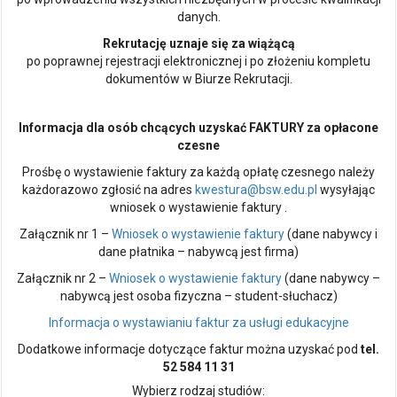
danych.
Rekrutację uznaje się za wiążącą
po poprawnej rejestracji elektronicznej i po złożeniu kompletu
dokumentów w Biurze Rekrutacji.
Informacja dla osób chcących uzyskać FAKTURY za opłacone
czesne
Prośbę o wystawienie faktury za każdą opłatę czesnego należy
każdorazowo zgłosić na adres
kwestura@bsw.edu.pl
wysyłając
wniosek o wystawienie faktury .
Załącznik nr 1 –
Wniosek o wystawienie faktury
(dane nabywcy i
dane płatnika – nabywcą jest firma)
Załącznik nr 2 –
Wniosek o wystawienie faktury
(dane nabywcy –
nabywcą jest osoba fizyczna – student-słuchacz)
Informacja o wystawianiu faktur za usługi edukacyjne
Dodatkowe informacje dotyczące faktur można uzyskać pod
tel.
52 584 11 31
Wybierz rodzaj studiów: