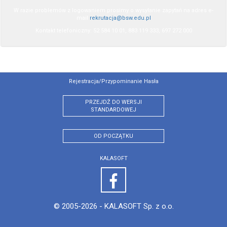
W razie problemów z logowaniem prosimy o wysyłanie zapytań na adres e-
mail
rekrutacja@bsw.edu.pl
Kontakt telefoniczny: 52 584 10 01, 883 119 333, 697 272 000
Rejestracja/przypominanie Hasła
PRZEJDŹ DO WERSJI
STANDARDOWEJ
OD POCZĄTKU
KALASOFT
© 2005-2026 -
KALASOFT Sp. z o.o.