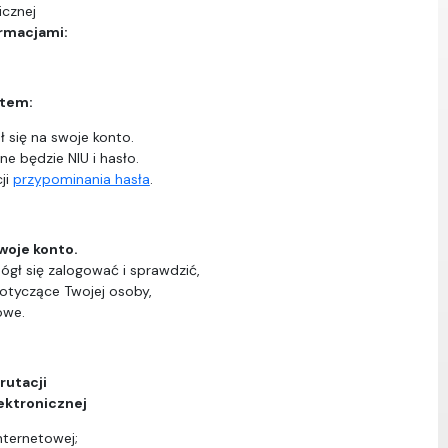
icznej
ormacjami:
ntem:
 się na swoje konto.
ne będzie NIU i hasło.
ji
przypominania hasła
.
woje konto.
ógł się zalogować i sprawdzić,
dotyczące Twojej osoby,
owe.
rutacji
ektronicznej
nternetowej;