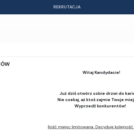
REKRUTACJA
DIÓW
Witaj Kandydacie!
Już dziś otwórz sobie drzwi do kari
Nie czekaj, aż ktoś zajmie Twoje mie
Wyprzedź konkurentów!
Ilość miejsc limitowana. Decyduje kolejność