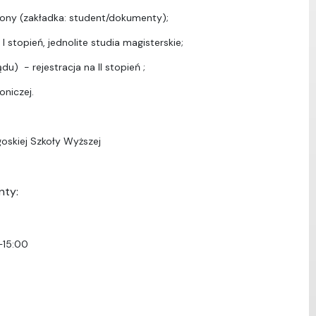
ony (zakładka: student/dokumenty);
I stopień, jednolite studia magisterskie;
u) - rejestracja na II stopień ;
oniczej.
oskiej Szkoły Wyższej
nty:
–15:00