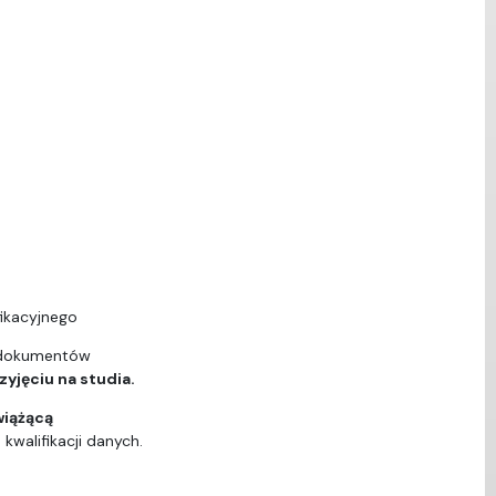
ikacyjnego
 dokumentów
yjęciu na studia.
wiążącą
walifikacji danych.
ą