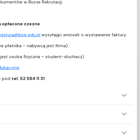
dokumentów w Biurze Rekrutacji.
a opłacone czesne
westura@bsw.edu.pl
wysyłając wniosek o wystawienie faktury .
e płatnika – nabywcą jest firma)
est osoba fizyczna – student-słuchacz)
edukacyjne
ać pod
tel. 52 584 11 31