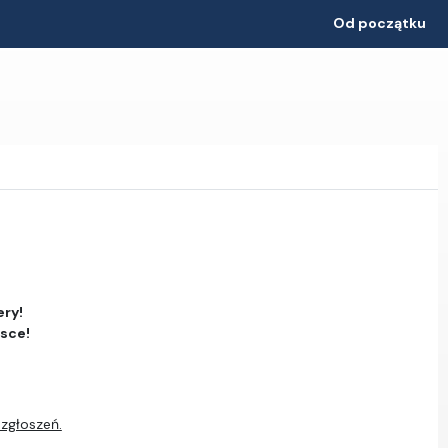
Od początku
ery!
jsce!
 zgłoszeń.