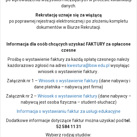
danych.
Rekrutację uznaje się za wiążącą
po poprawnej rejestracji elektronicznej i po złożeniu kompletu
dokumentów w Biurze Rekrutacji.
Informacja dla osób chcących uzyskać FAKTURY za opłacone
czesne
Prośbę o wystawienie faktury za każdą opłatę czesnego należy
każdorazowo zgłosić na adres
kwestura@bsw.edu.pl
wysyłając
wniosek o wystawienie faktury .
Załącznik nr 1 –
Wniosek o wystawienie faktury
(dane nabywcy i
dane płatnika – nabywcą jest firma)
Załącznik nr 2 –
Wniosek o wystawienie faktury
(dane nabywcy –
nabywcą jest osoba fizyczna – student-słuchacz)
Informacja o wystawianiu faktur za usługi edukacyjne
Dodatkowe informacje dotyczące faktur można uzyskać pod
tel.
52 584 11 31
Wybierz rodzaj studiów: