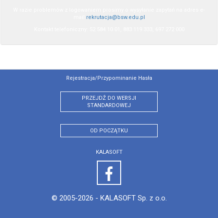
W razie problemów z logowaniem prosimy o wysyłanie zapytań na adres e-
mail
rekrutacja@bsw.edu.pl
Kontakt telefoniczny: 52 584 10 01, 883 119 333, 697 272 000
Rejestracja/przypominanie Hasła
PRZEJDŹ DO WERSJI
STANDARDOWEJ
OD POCZĄTKU
KALASOFT
© 2005-2026 -
KALASOFT Sp. z o.o.