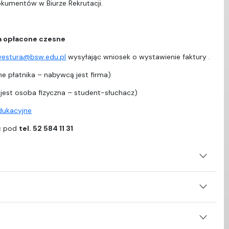
dokumentów w Biurze Rekrutacji.
a opłacone czesne
westura@bsw.edu.pl
wysyłając wniosek o wystawienie faktury .
e płatnika – nabywcą jest firma)
est osoba fizyczna – student-słuchacz)
edukacyjne
ać pod
tel. 52 584 11 31