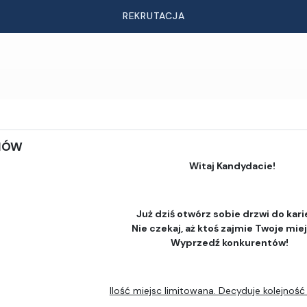
REKRUTACJA
DIÓW
Witaj Kandydacie!
Już dziś otwórz sobie drzwi do kari
Nie czekaj, aż ktoś zajmie Twoje mie
Wyprzedź konkurentów!
Ilość miejsc limitowana. Decyduje kolejność