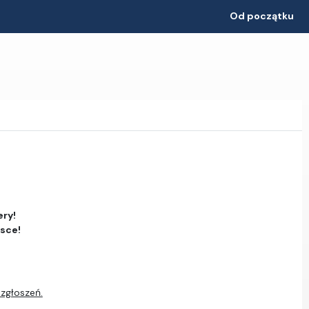
Od początku
ery!
jsce!
 zgłoszeń.