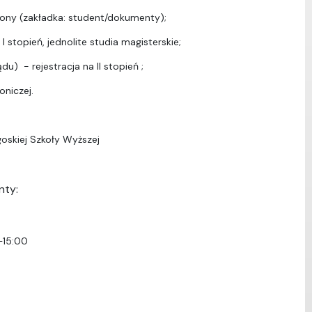
ony (zakładka: student/dokumenty);
I stopień, jednolite studia magisterskie;
u) - rejestracja na II stopień ;
oniczej.
oskiej Szkoły Wyższej
nty:
–15:00