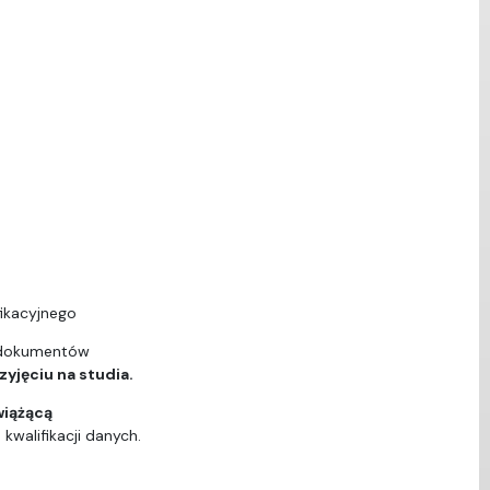
ikacyjnego
 dokumentów
yjęciu na studia.
wiążącą
walifikacji danych.
ą