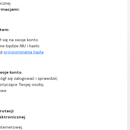
icznej
ormacjami:
ntem:
 się na swoje konto.
ne będzie NIU i hasło.
ji
przypominania hasła
.
woje konto.
ógł się zalogować i sprawdzić,
dotyczące Twojej osoby,
owe.
rutacji
ektronicznej
nternetowej;