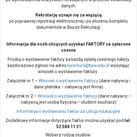
danych.
Rekrutację uznaje się za wiążącą
po poprawnej rejestracji elektronicznej i po złożeniu kompletu
dokumentów w Biurze Rekrutacji.
Informacja dla osób chcących uzyskać FAKTURY za opłacone
czesne
Prośbę o wystawienie faktury za każdą opłatę czesnego należy
każdorazowo zgłosić na adres
kwestura@bsw.edu.pl
wysyłając
wniosek o wystawienie faktury .
Załącznik nr 1 –
Wniosek o wystawienie faktury
(dane nabywcy i
dane płatnika – nabywcą jest firma)
Załącznik nr 2 –
Wniosek o wystawienie faktury
(dane nabywcy –
nabywcą jest osoba fizyczna – student-słuchacz)
Informacja o wystawianiu faktur za usługi edukacyjne
Dodatkowe informacje dotyczące faktur można uzyskać pod
tel.
52 584 11 31
Wybierz rodzaj studiów: