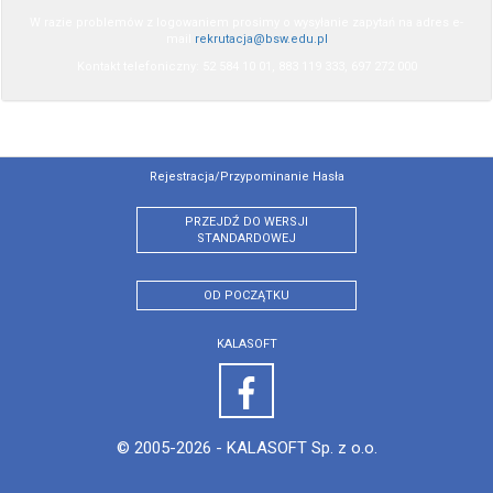
W razie problemów z logowaniem prosimy o wysyłanie zapytań na adres e-
mail
rekrutacja@bsw.edu.pl
Kontakt telefoniczny: 52 584 10 01, 883 119 333, 697 272 000
Rejestracja/przypominanie Hasła
PRZEJDŹ DO WERSJI
STANDARDOWEJ
OD POCZĄTKU
KALASOFT
© 2005-2026 -
KALASOFT Sp. z o.o.