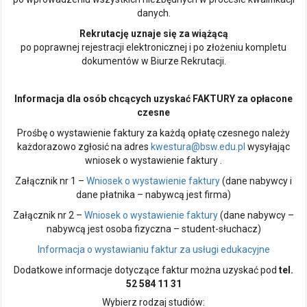
danych.
Rekrutację uznaje się za wiążącą
po poprawnej rejestracji elektronicznej i po złożeniu kompletu
dokumentów w Biurze Rekrutacji.
Informacja dla osób chcących uzyskać FAKTURY za opłacone
czesne
Prośbę o wystawienie faktury za każdą opłatę czesnego należy
każdorazowo zgłosić na adres
kwestura@bsw.edu.pl
wysyłając
wniosek o wystawienie faktury .
Załącznik nr 1 –
Wniosek o wystawienie faktury
(dane nabywcy i
dane płatnika – nabywcą jest firma)
Załącznik nr 2 –
Wniosek o wystawienie faktury
(dane nabywcy –
nabywcą jest osoba fizyczna – student-słuchacz)
Informacja o wystawianiu faktur za usługi edukacyjne
Dodatkowe informacje dotyczące faktur można uzyskać pod
tel.
52 584 11 31
Wybierz rodzaj studiów: