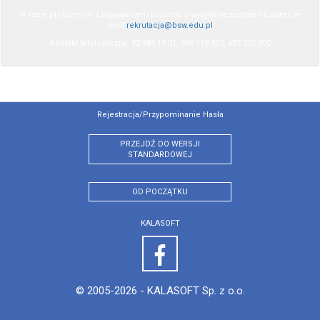
W razie problemów z logowaniem prosimy o wysyłanie zapytań na adres e-
mail
rekrutacja@bsw.edu.pl
Kontakt telefoniczny: 52 584 10 01, 883 119 333, 697 272 000
Rejestracja/przypominanie Hasła
PRZEJDŹ DO WERSJI
STANDARDOWEJ
OD POCZĄTKU
KALASOFT
© 2005-2026 -
KALASOFT Sp. z o.o.