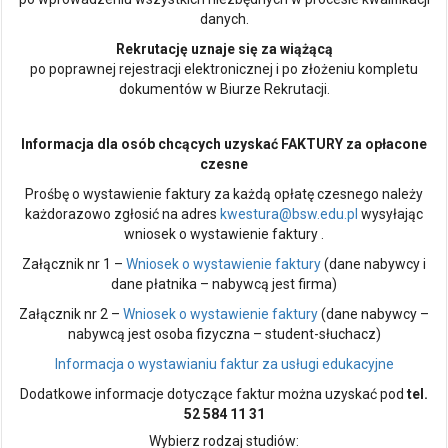
danych.
Rekrutację uznaje się za wiążącą
po poprawnej rejestracji elektronicznej i po złożeniu kompletu
dokumentów w Biurze Rekrutacji.
Informacja dla osób chcących uzyskać FAKTURY za opłacone
czesne
Prośbę o wystawienie faktury za każdą opłatę czesnego należy
każdorazowo zgłosić na adres
kwestura@bsw.edu.pl
wysyłając
wniosek o wystawienie faktury .
Załącznik nr 1 –
Wniosek o wystawienie faktury
(dane nabywcy i
dane płatnika – nabywcą jest firma)
Załącznik nr 2 –
Wniosek o wystawienie faktury
(dane nabywcy –
nabywcą jest osoba fizyczna – student-słuchacz)
Informacja o wystawianiu faktur za usługi edukacyjne
Dodatkowe informacje dotyczące faktur można uzyskać pod
tel.
52 584 11 31
Wybierz rodzaj studiów: