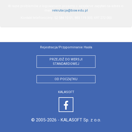
W razie problemów z logowaniem prosimy o wysyłanie zapytań na adres e-
mail
rekrutacja@bsw.edu.pl
Kontakt telefoniczny: 52 584 10 01, 883 119 333, 697 272 000
Rejestracja/przypominanie Hasła
PRZEJDŹ DO WERSJI
STANDARDOWEJ
OD POCZĄTKU
KALASOFT
© 2005-2026 -
KALASOFT Sp. z o.o.