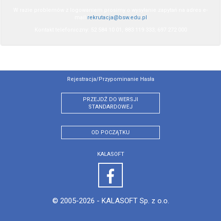
W razie problemów z logowaniem prosimy o wysyłanie zapytań na adres e-
mail
rekrutacja@bsw.edu.pl
Kontakt telefoniczny: 52 584 10 01, 883 119 333, 697 272 000
Rejestracja/przypominanie Hasła
PRZEJDŹ DO WERSJI
STANDARDOWEJ
OD POCZĄTKU
KALASOFT
© 2005-2026 -
KALASOFT Sp. z o.o.