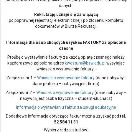
danych.
Rekrutację uznaje się za wiążącą
po poprawnej rejestracji elektronicznej i po złożeniu kompletu
dokumentów w Biurze Rekrutacji.
Informacja dla osób chcących uzyskać FAKTURY za opłacone
czesne
Prośbę o wystawienie faktury za każdą opłatę czesnego należy
każdorazowo zgłosić na adres
kwestura@bsw.edu.pl
wysyłając
wniosek o wystawienie faktury .
Załącznik nr 1 –
Wniosek o wystawienie faktury
(dane nabywcy i
dane płatnika – nabywcą jest firma)
Załącznik nr 2 –
Wniosek o wystawienie faktury
(dane nabywcy –
nabywcą jest osoba fizyczna – student-słuchacz)
Informacja o wystawianiu faktur za usługi edukacyjne
Dodatkowe informacje dotyczące faktur można uzyskać pod
tel.
52 584 11 31
Wybierz rodzaj studiów: