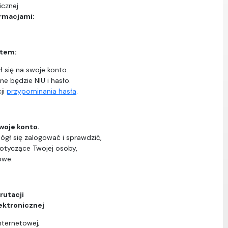
icznej
ormacjami:
ntem:
 się na swoje konto.
ne będzie NIU i hasło.
ji
przypominania hasła
.
woje konto.
ógł się zalogować i sprawdzić,
dotyczące Twojej osoby,
owe.
rutacji
ektronicznej
nternetowej;