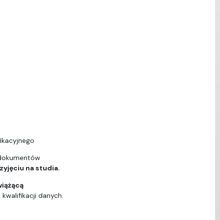
ikacyjnego
 dokumentów
yjęciu na studia.
wiążącą
walifikacji danych.
ą