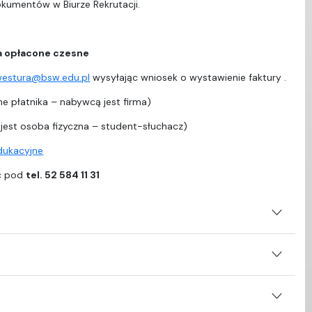
dokumentów w Biurze Rekrutacji.
a opłacone czesne
westura@bsw.edu.pl
wysyłając wniosek o wystawienie faktury .
e płatnika – nabywcą jest firma)
est osoba fizyczna – student-słuchacz)
edukacyjne
ać pod
tel. 52 584 11 31