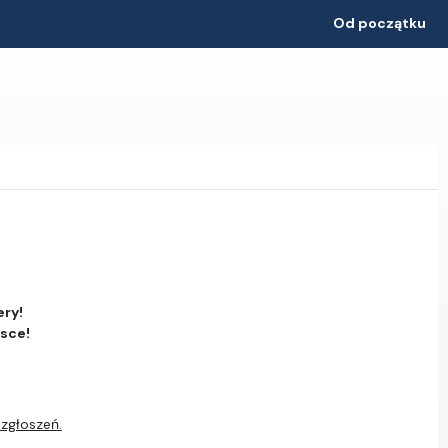
Od początku
ery!
jsce!
 zgłoszeń.