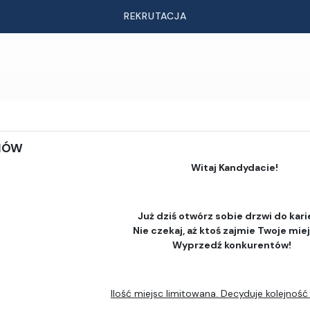
REKRUTACJA
DIÓW
Witaj Kandydacie!
Już dziś otwórz sobie drzwi do kari
Nie czekaj, aż ktoś zajmie Twoje mie
Wyprzedź konkurentów!
Ilość miejsc limitowana. Decyduje kolejność