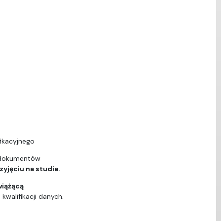
ikacyjnego
 dokumentów
yjęciu na studia.
wiążącą
walifikacji danych.
ą