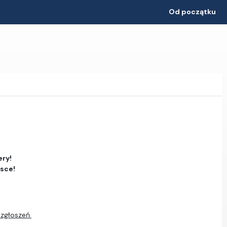
Od początku
ery!
jsce!
 zgłoszeń.