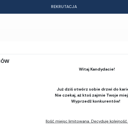
REKRUTACJA
DIÓW
Witaj Kandydacie!
Już dziś otwórz sobie drzwi do kari
Nie czekaj, aż ktoś zajmie Twoje mie
Wyprzedź konkurentów!
Ilość miejsc limitowana. Decyduje kolejność