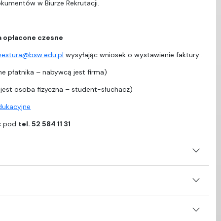
dokumentów w Biurze Rekrutacji.
a opłacone czesne
westura@bsw.edu.pl
wysyłając wniosek o wystawienie faktury .
e płatnika – nabywcą jest firma)
est osoba fizyczna – student-słuchacz)
edukacyjne
ać pod
tel. 52 584 11 31