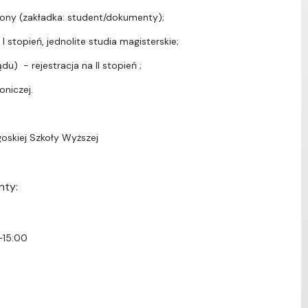
ony (zakładka: student/dokumenty);
I stopień, jednolite studia magisterskie;
u) - rejestracja na II stopień ;
oniczej.
oskiej Szkoły Wyższej
nty:
–15:00