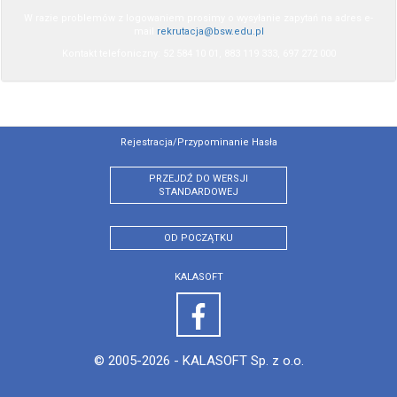
W razie problemów z logowaniem prosimy o wysyłanie zapytań na adres e-
mail
rekrutacja@bsw.edu.pl
Kontakt telefoniczny: 52 584 10 01, 883 119 333, 697 272 000
Rejestracja/przypominanie Hasła
PRZEJDŹ DO WERSJI
STANDARDOWEJ
OD POCZĄTKU
KALASOFT
© 2005-2026 -
KALASOFT Sp. z o.o.