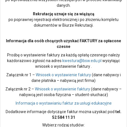
danych.
Rekrutację uznaje się za wiążącą
po poprawnej rejestracji elektronicznej i po złożeniu kompletu
dokumentów w Biurze Rekrutacji.
Informacja dla osób chcących uzyskać FAKTURY za opłacone
czesne
Prośbę o wystawienie faktury za każdą opłatę czesnego należy
każdorazowo zgłosić na adres
kwestura@bsw.edu.pl
wysyłając
wniosek o wystawienie faktury .
Załącznik nr 1 –
Wniosek o wystawienie faktury
(dane nabywcy i
dane płatnika – nabywcą jest firma)
Załącznik nr 2 –
Wniosek o wystawienie faktury
(dane nabywcy –
nabywcą jest osoba fizyczna – student-słuchacz)
Informacja o wystawianiu faktur za usługi edukacyjne
Dodatkowe informacje dotyczące faktur można uzyskać pod
tel.
52 584 11 31
Wybierz rodzaj studiów: