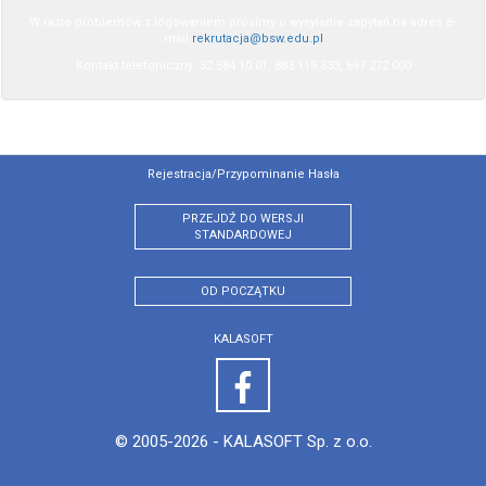
W razie problemów z logowaniem prosimy o wysyłanie zapytań na adres e-
mail
rekrutacja@bsw.edu.pl
Kontakt telefoniczny: 52 584 10 01, 883 119 333, 697 272 000
Rejestracja/przypominanie Hasła
PRZEJDŹ DO WERSJI
STANDARDOWEJ
OD POCZĄTKU
KALASOFT
© 2005-2026 -
KALASOFT Sp. z o.o.