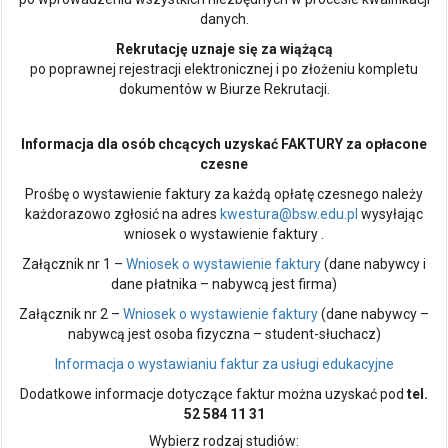
danych.
Rekrutację uznaje się za wiążącą
po poprawnej rejestracji elektronicznej i po złożeniu kompletu
dokumentów w Biurze Rekrutacji.
Informacja dla osób chcących uzyskać FAKTURY za opłacone
czesne
Prośbę o wystawienie faktury za każdą opłatę czesnego należy
każdorazowo zgłosić na adres
kwestura@bsw.edu.pl
wysyłając
wniosek o wystawienie faktury .
Załącznik nr 1 –
Wniosek o wystawienie faktury
(dane nabywcy i
dane płatnika – nabywcą jest firma)
Załącznik nr 2 –
Wniosek o wystawienie faktury
(dane nabywcy –
nabywcą jest osoba fizyczna – student-słuchacz)
Informacja o wystawianiu faktur za usługi edukacyjne
Dodatkowe informacje dotyczące faktur można uzyskać pod
tel.
52 584 11 31
Wybierz rodzaj studiów: