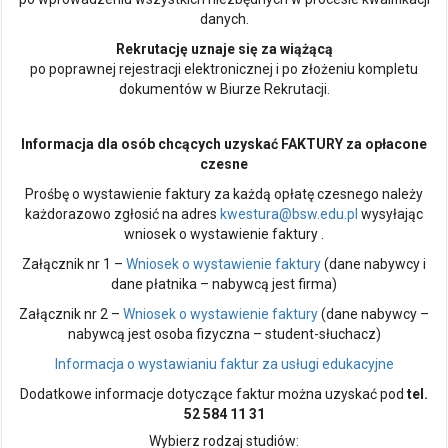
danych.
Rekrutację uznaje się za wiążącą
po poprawnej rejestracji elektronicznej i po złożeniu kompletu
dokumentów w Biurze Rekrutacji.
Informacja dla osób chcących uzyskać FAKTURY za opłacone
czesne
Prośbę o wystawienie faktury za każdą opłatę czesnego należy
każdorazowo zgłosić na adres
kwestura@bsw.edu.pl
wysyłając
wniosek o wystawienie faktury .
Załącznik nr 1 –
Wniosek o wystawienie faktury
(dane nabywcy i
dane płatnika – nabywcą jest firma)
Załącznik nr 2 –
Wniosek o wystawienie faktury
(dane nabywcy –
nabywcą jest osoba fizyczna – student-słuchacz)
Informacja o wystawianiu faktur za usługi edukacyjne
Dodatkowe informacje dotyczące faktur można uzyskać pod
tel.
52 584 11 31
Wybierz rodzaj studiów: