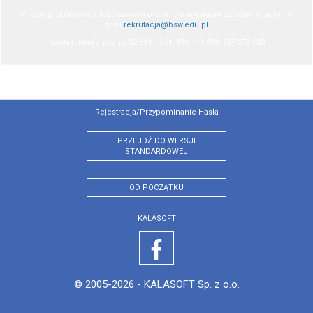
W razie problemów z logowaniem prosimy o wysyłanie zapytań na adres e-
mail
rekrutacja@bsw.edu.pl
Kontakt telefoniczny: 52 584 10 01, 883 119 333, 697 272 000
Rejestracja/przypominanie Hasła
PRZEJDŹ DO WERSJI
STANDARDOWEJ
OD POCZĄTKU
KALASOFT
© 2005-2026 -
KALASOFT Sp. z o.o.