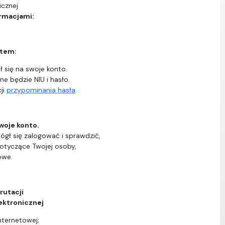
icznej
ormacjami:
ntem:
 się na swoje konto.
ne będzie NIU i hasło.
ji
przypominania hasła
.
woje konto.
ógł się zalogować i sprawdzić,
dotyczące Twojej osoby,
owe.
rutacji
ektronicznej
nternetowej;