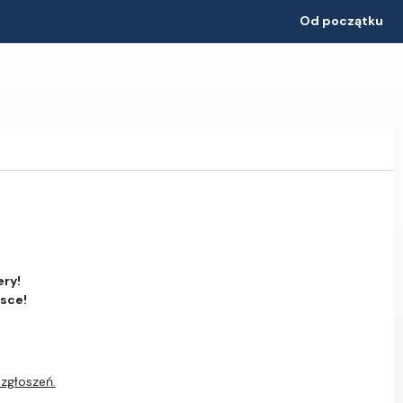
Od początku
ery!
jsce!
 zgłoszeń.