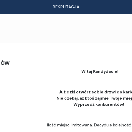
REKRUTACJA
DIÓW
Witaj Kandydacie!
Już dziś otwórz sobie drzwi do kari
Nie czekaj, aż ktoś zajmie Twoje mie
Wyprzedź konkurentów!
Ilość miejsc limitowana. Decyduje kolejność