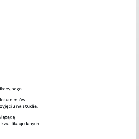
ikacyjnego
 dokumentów
yjęciu na studia.
wiążącą
walifikacji danych.
ą