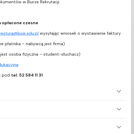
dokumentów w Biurze Rekrutacji.
a opłacone czesne
westura@bsw.edu.pl
wysyłając wniosek o wystawienie faktury .
e płatnika – nabywcą jest firma)
est osoba fizyczna – student-słuchacz)
edukacyjne
ać pod
tel. 52 584 11 31