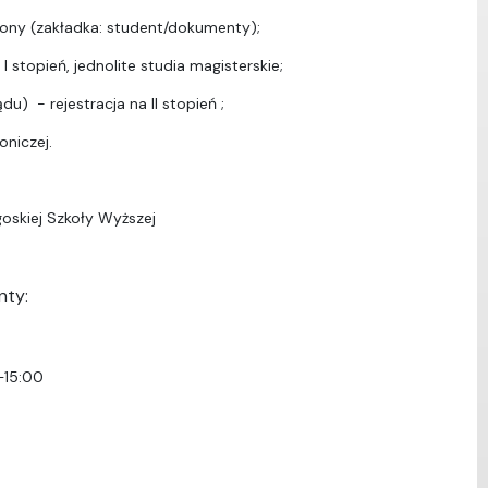
ony (zakładka: student/dokumenty);
I stopień, jednolite studia magisterskie;
u) - rejestracja na II stopień ;
oniczej.
oskiej Szkoły Wyższej
nty:
–15:00