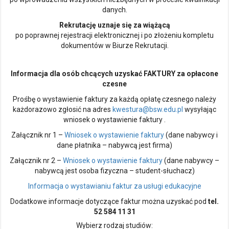
danych.
Rekrutację uznaje się za wiążącą
po poprawnej rejestracji elektronicznej i po złożeniu kompletu
dokumentów w Biurze Rekrutacji.
Informacja dla osób chcących uzyskać FAKTURY za opłacone
czesne
Prośbę o wystawienie faktury za każdą opłatę czesnego należy
każdorazowo zgłosić na adres
kwestura@bsw.edu.pl
wysyłając
wniosek o wystawienie faktury .
Załącznik nr 1 –
Wniosek o wystawienie faktury
(dane nabywcy i
dane płatnika – nabywcą jest firma)
Załącznik nr 2 –
Wniosek o wystawienie faktury
(dane nabywcy –
nabywcą jest osoba fizyczna – student-słuchacz)
Informacja o wystawianiu faktur za usługi edukacyjne
Dodatkowe informacje dotyczące faktur można uzyskać pod
tel.
52 584 11 31
Wybierz rodzaj studiów: