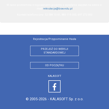
W razie problemów z logowaniem prosimy o wysyłanie zapytań na adres e-
mail
rekrutacja@bsw.edu.pl
Kontakt telefoniczny: 52 584 10 01, 883 119 333, 697 272 000
Rejestracja/przypominanie Hasła
PRZEJDŹ DO WERSJI
STANDARDOWEJ
OD POCZĄTKU
KALASOFT
© 2005-2026 -
KALASOFT Sp. z o.o.