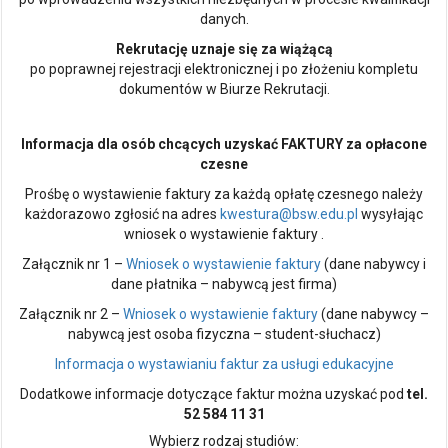
danych.
Rekrutację uznaje się za wiążącą
po poprawnej rejestracji elektronicznej i po złożeniu kompletu
dokumentów w Biurze Rekrutacji.
Informacja dla osób chcących uzyskać FAKTURY za opłacone
czesne
Prośbę o wystawienie faktury za każdą opłatę czesnego należy
każdorazowo zgłosić na adres
kwestura@bsw.edu.pl
wysyłając
wniosek o wystawienie faktury .
Załącznik nr 1 –
Wniosek o wystawienie faktury
(dane nabywcy i
dane płatnika – nabywcą jest firma)
Załącznik nr 2 –
Wniosek o wystawienie faktury
(dane nabywcy –
nabywcą jest osoba fizyczna – student-słuchacz)
Informacja o wystawianiu faktur za usługi edukacyjne
Dodatkowe informacje dotyczące faktur można uzyskać pod
tel.
52 584 11 31
Wybierz rodzaj studiów: