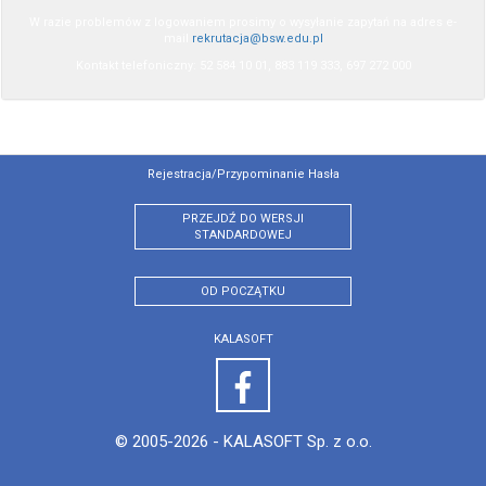
W razie problemów z logowaniem prosimy o wysyłanie zapytań na adres e-
mail
rekrutacja@bsw.edu.pl
Kontakt telefoniczny: 52 584 10 01, 883 119 333, 697 272 000
Rejestracja/przypominanie Hasła
PRZEJDŹ DO WERSJI
STANDARDOWEJ
OD POCZĄTKU
KALASOFT
© 2005-2026 -
KALASOFT Sp. z o.o.