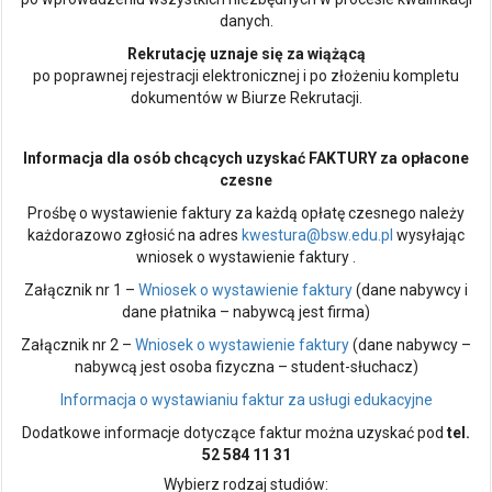
danych.
Rekrutację uznaje się za wiążącą
po poprawnej rejestracji elektronicznej i po złożeniu kompletu
dokumentów w Biurze Rekrutacji.
Informacja dla osób chcących uzyskać FAKTURY za opłacone
czesne
Prośbę o wystawienie faktury za każdą opłatę czesnego należy
każdorazowo zgłosić na adres
kwestura@bsw.edu.pl
wysyłając
wniosek o wystawienie faktury .
Załącznik nr 1 –
Wniosek o wystawienie faktury
(dane nabywcy i
dane płatnika – nabywcą jest firma)
Załącznik nr 2 –
Wniosek o wystawienie faktury
(dane nabywcy –
nabywcą jest osoba fizyczna – student-słuchacz)
Informacja o wystawianiu faktur za usługi edukacyjne
Dodatkowe informacje dotyczące faktur można uzyskać pod
tel.
52 584 11 31
Wybierz rodzaj studiów: