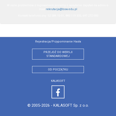
W razie problemów z logowaniem prosimy o wysyłanie zapytań na adres e-
mail
rekrutacja@bsw.edu.pl
Kontakt telefoniczny: 52 584 10 01, 883 119 333, 697 272 000
Rejestracja/przypominanie Hasła
PRZEJDŹ DO WERSJI
STANDARDOWEJ
OD POCZĄTKU
KALASOFT
© 2005-2026 -
KALASOFT Sp. z o.o.