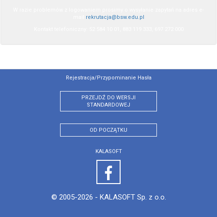
W razie problemów z logowaniem prosimy o wysyłanie zapytań na adres e-
mail
rekrutacja@bsw.edu.pl
Kontakt telefoniczny: 52 584 10 01, 883 119 333, 697 272 000
Rejestracja/przypominanie Hasła
PRZEJDŹ DO WERSJI
STANDARDOWEJ
OD POCZĄTKU
KALASOFT
© 2005-2026 -
KALASOFT Sp. z o.o.