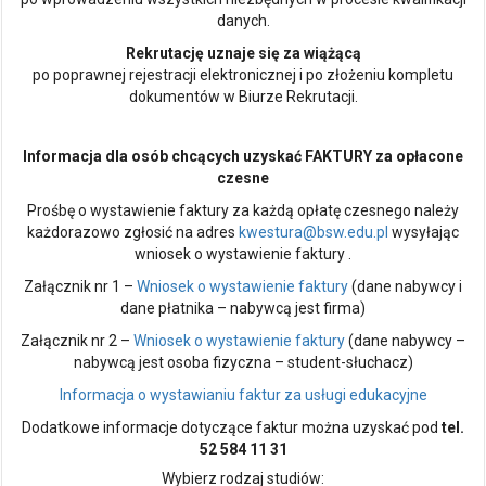
danych.
Rekrutację uznaje się za wiążącą
po poprawnej rejestracji elektronicznej i po złożeniu kompletu
dokumentów w Biurze Rekrutacji.
Informacja dla osób chcących uzyskać FAKTURY za opłacone
czesne
Prośbę o wystawienie faktury za każdą opłatę czesnego należy
każdorazowo zgłosić na adres
kwestura@bsw.edu.pl
wysyłając
wniosek o wystawienie faktury .
Załącznik nr 1 –
Wniosek o wystawienie faktury
(dane nabywcy i
dane płatnika – nabywcą jest firma)
Załącznik nr 2 –
Wniosek o wystawienie faktury
(dane nabywcy –
nabywcą jest osoba fizyczna – student-słuchacz)
Informacja o wystawianiu faktur za usługi edukacyjne
Dodatkowe informacje dotyczące faktur można uzyskać pod
tel.
52 584 11 31
Wybierz rodzaj studiów: