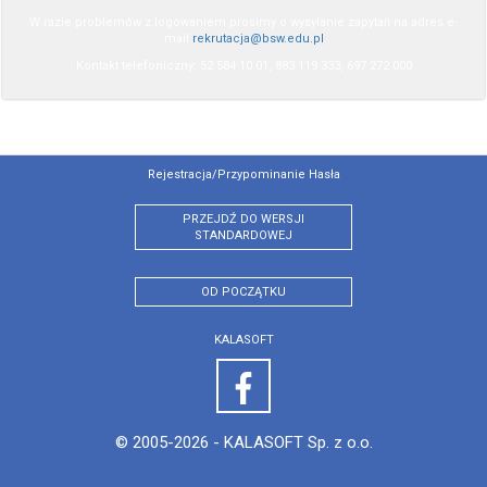
W razie problemów z logowaniem prosimy o wysyłanie zapytań na adres e-
mail
rekrutacja@bsw.edu.pl
Kontakt telefoniczny: 52 584 10 01, 883 119 333, 697 272 000
Rejestracja/przypominanie Hasła
PRZEJDŹ DO WERSJI
STANDARDOWEJ
OD POCZĄTKU
KALASOFT
© 2005-2026 -
KALASOFT Sp. z o.o.