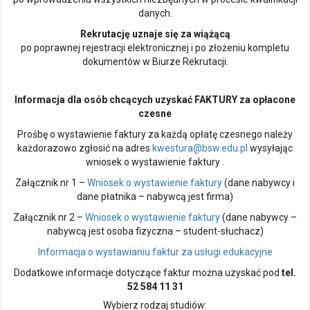
danych.
Rekrutację uznaje się za wiążącą
po poprawnej rejestracji elektronicznej i po złożeniu kompletu
dokumentów w Biurze Rekrutacji.
Informacja dla osób chcących uzyskać FAKTURY za opłacone
czesne
Prośbę o wystawienie faktury za każdą opłatę czesnego należy
każdorazowo zgłosić na adres
kwestura@bsw.edu.pl
wysyłając
wniosek o wystawienie faktury .
Załącznik nr 1 –
Wniosek o wystawienie faktury
(dane nabywcy i
dane płatnika – nabywcą jest firma)
Załącznik nr 2 –
Wniosek o wystawienie faktury
(dane nabywcy –
nabywcą jest osoba fizyczna – student-słuchacz)
Informacja o wystawianiu faktur za usługi edukacyjne
Dodatkowe informacje dotyczące faktur można uzyskać pod
tel.
52 584 11 31
Wybierz rodzaj studiów: