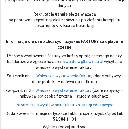
danych.
Rekrutację uznaje się za wiążącą
po poprawnej rejestracji elektronicznej i po złożeniu kompletu
dokumentów w Biurze Rekrutacji.
Informacja dla osób chcących uzyskać FAKTURY za opłacone
czesne
Prośbę o wystawienie faktury za każdą opłatę czesnego należy
każdorazowo zgłosić na adres
kwestura@bsw.edu.pl
wysyłając
wniosek o wystawienie faktury .
Załącznik nr 1 –
Wniosek o wystawienie faktury
(dane nabywcy i
dane płatnika – nabywcą jest firma)
Załącznik nr 2 –
Wniosek o wystawienie faktury
(dane nabywcy –
nabywcą jest osoba fizyczna – student-słuchacz)
Informacja o wystawianiu faktur za usługi edukacyjne
Dodatkowe informacje dotyczące faktur można uzyskać pod
tel.
52 584 11 31
Wybierz rodzaj studiów: