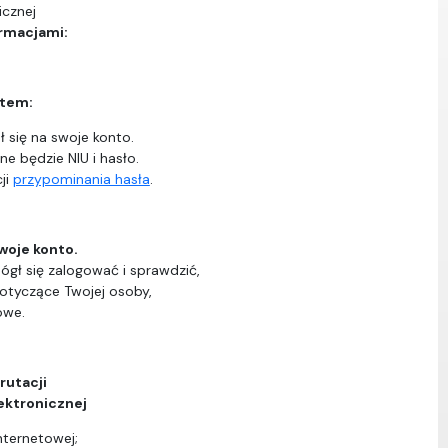
icznej
ormacjami:
ntem:
 się na swoje konto.
ne będzie NIU i hasło.
ji
przypominania hasła
.
woje konto.
ógł się zalogować i sprawdzić,
dotyczące Twojej osoby,
owe.
rutacji
ektronicznej
nternetowej;