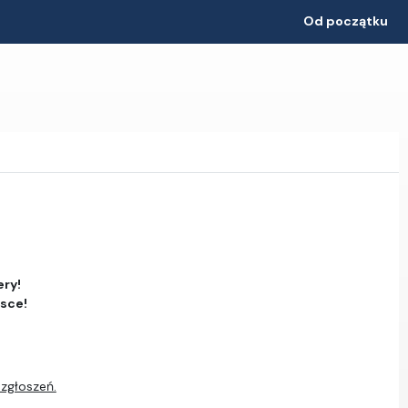
Od początku
ery!
jsce!
 zgłoszeń.