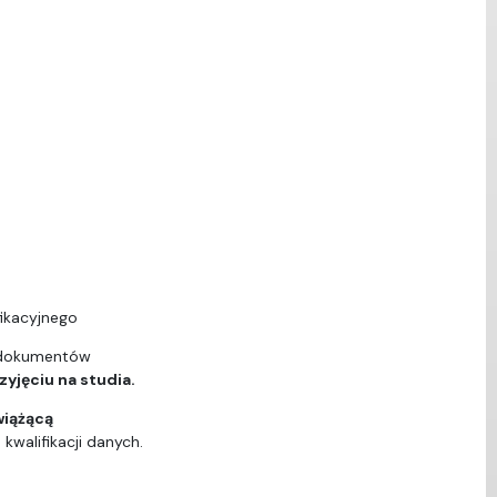
ikacyjnego
 dokumentów
yjęciu na studia.
wiążącą
walifikacji danych.
ą