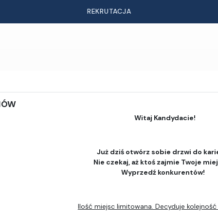
REKRUTACJA
DIÓW
Witaj Kandydacie!
Już dziś otwórz sobie drzwi do kari
Nie czekaj, aż ktoś zajmie Twoje mie
Wyprzedź konkurentów!
Ilość miejsc limitowana. Decyduje kolejność