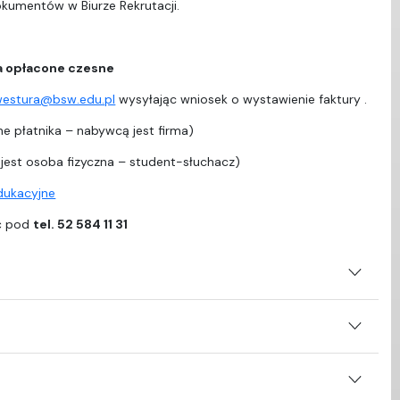
dokumentów w Biurze Rekrutacji.
a opłacone czesne
westura@bsw.edu.pl
wysyłając wniosek o wystawienie faktury .
e płatnika – nabywcą jest firma)
est osoba fizyczna – student-słuchacz)
edukacyjne
ać pod
tel. 52 584 11 31