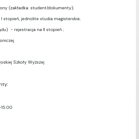
ony (zakładka: student/dokumenty);
I stopień, jednolite studia magisterskie;
u) - rejestracja na II stopień ;
oniczej.
oskiej Szkoły Wyższej
nty:
–15:00