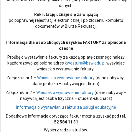
danych.
Rekrutację uznaje się za wiążącą
po poprawnej rejestracji elektronicznej i po złożeniu kompletu
dokumentów w Biurze Rekrutacji.
Informacja dla osób chcących uzyskać FAKTURY za opłacone
czesne
Prośbę o wystawienie faktury za każdą opłatę czesnego należy
każdorazowo zgłosić na adres
kwestura@bsw.edu.pl
wysyłając
wniosek o wystawienie faktury .
Załącznik nr 1 –
Wniosek o wystawienie faktury
(dane nabywcy i
dane płatnika – nabywcą jest firma)
Załącznik nr 2 –
Wniosek o wystawienie faktury
(dane nabywcy –
nabywcą jest osoba fizyczna – student-słuchacz)
Informacja o wystawianiu faktur za usługi edukacyjne
Dodatkowe informacje dotyczące faktur można uzyskać pod
tel.
52 584 11 31
Wybierz rodzaj studiów: