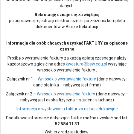
danych.
Rekrutację uznaje się za wiążącą
po poprawnej rejestracji elektronicznej i po złożeniu kompletu
dokumentów w Biurze Rekrutacji.
Informacja dla osób chcących uzyskać FAKTURY za opłacone
czesne
Prośbę o wystawienie faktury za każdą opłatę czesnego należy
każdorazowo zgłosić na adres
kwestura@bsw.edu.pl
wysyłając
wniosek o wystawienie faktury .
Załącznik nr 1 –
Wniosek o wystawienie faktury
(dane nabywcy i
dane płatnika – nabywcą jest firma)
Załącznik nr 2 –
Wniosek o wystawienie faktury
(dane nabywcy –
nabywcą jest osoba fizyczna – student-słuchacz)
Informacja o wystawianiu faktur za usługi edukacyjne
Dodatkowe informacje dotyczące faktur można uzyskać pod
tel.
52 584 11 31
Wybierz rodzaj studiów: