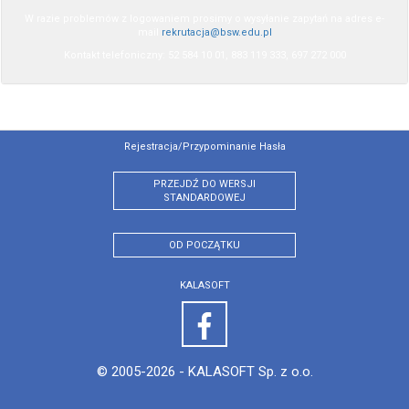
W razie problemów z logowaniem prosimy o wysyłanie zapytań na adres e-
mail
rekrutacja@bsw.edu.pl
Kontakt telefoniczny: 52 584 10 01, 883 119 333, 697 272 000
Rejestracja/przypominanie Hasła
PRZEJDŹ DO WERSJI
STANDARDOWEJ
OD POCZĄTKU
KALASOFT
© 2005-2026 -
KALASOFT Sp. z o.o.