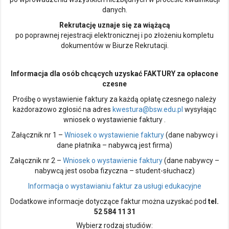
danych.
Rekrutację uznaje się za wiążącą
po poprawnej rejestracji elektronicznej i po złożeniu kompletu
dokumentów w Biurze Rekrutacji.
Informacja dla osób chcących uzyskać FAKTURY za opłacone
czesne
Prośbę o wystawienie faktury za każdą opłatę czesnego należy
każdorazowo zgłosić na adres
kwestura@bsw.edu.pl
wysyłając
wniosek o wystawienie faktury .
Załącznik nr 1 –
Wniosek o wystawienie faktury
(dane nabywcy i
dane płatnika – nabywcą jest firma)
Załącznik nr 2 –
Wniosek o wystawienie faktury
(dane nabywcy –
nabywcą jest osoba fizyczna – student-słuchacz)
Informacja o wystawianiu faktur za usługi edukacyjne
Dodatkowe informacje dotyczące faktur można uzyskać pod
tel.
52 584 11 31
Wybierz rodzaj studiów: