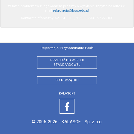
W razie problemów z logowaniem prosimy o wysyłanie zapytań na adres e-
mail
rekrutacja@bsw.edu.pl
Kontakt telefoniczny: 52 584 10 01, 883 119 333, 697 272 000
Rejestracja/przypominanie Hasła
PRZEJDŹ DO WERSJI
STANDARDOWEJ
OD POCZĄTKU
KALASOFT
© 2005-2026 -
KALASOFT Sp. z o.o.