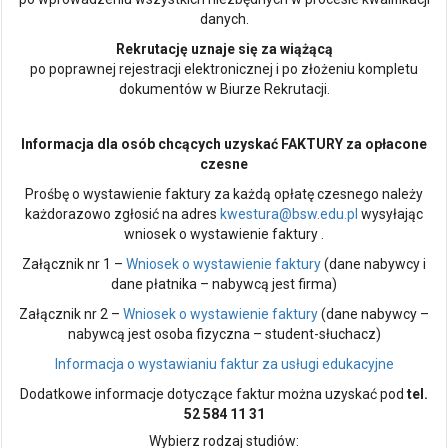
danych.
Rekrutację uznaje się za wiążącą
po poprawnej rejestracji elektronicznej i po złożeniu kompletu
dokumentów w Biurze Rekrutacji.
Informacja dla osób chcących uzyskać FAKTURY za opłacone
czesne
Prośbę o wystawienie faktury za każdą opłatę czesnego należy
każdorazowo zgłosić na adres
kwestura@bsw.edu.pl
wysyłając
wniosek o wystawienie faktury .
Załącznik nr 1 –
Wniosek o wystawienie faktury
(dane nabywcy i
dane płatnika – nabywcą jest firma)
Załącznik nr 2 –
Wniosek o wystawienie faktury
(dane nabywcy –
nabywcą jest osoba fizyczna – student-słuchacz)
Informacja o wystawianiu faktur za usługi edukacyjne
Dodatkowe informacje dotyczące faktur można uzyskać pod
tel.
52 584 11 31
Wybierz rodzaj studiów: