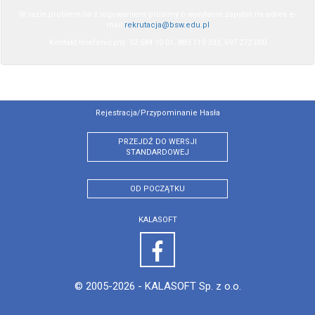
W razie problemów z logowaniem prosimy o wysyłanie zapytań na adres e-
mail
rekrutacja@bsw.edu.pl
Kontakt telefoniczny: 52 584 10 01, 883 119 333, 697 272 000
Rejestracja/przypominanie Hasła
PRZEJDŹ DO WERSJI
STANDARDOWEJ
OD POCZĄTKU
KALASOFT
© 2005-2026 -
KALASOFT Sp. z o.o.