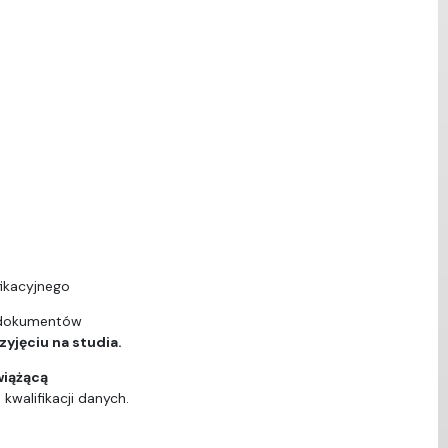
ikacyjnego
 dokumentów
yjęciu na studia.
wiążącą
walifikacji danych.
ą