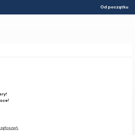
Od początku
ery!
jsce!
 zgłoszeń.