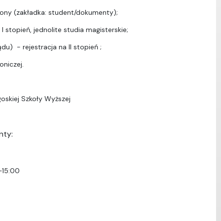
ony (zakładka: student/dokumenty);
I stopień, jednolite studia magisterskie;
u) - rejestracja na II stopień ;
oniczej.
oskiej Szkoły Wyższej
nty:
–15:00