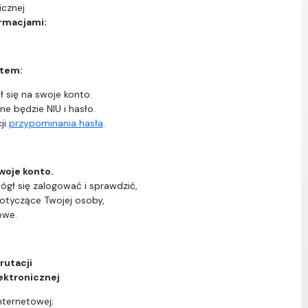
icznej
ormacjami:
ntem:
 się na swoje konto.
ne będzie NIU i hasło.
ji
przypominania hasła
.
woje konto.
ógł się zalogować i sprawdzić,
dotyczące Twojej osoby,
owe.
rutacji
ektronicznej
nternetowej;