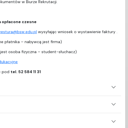
dokumentów w Biurze Rekrutacji.
a opłacone czesne
westura@bsw.edu.pl
wysyłając wniosek o wystawienie faktury .
e płatnika – nabywcą jest firma)
est osoba fizyczna – student-słuchacz)
edukacyjne
ać pod
tel. 52 584 11 31