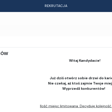
REKRUTACJA
DIÓW
Witaj Kandydacie!
Już dziś otwórz sobie drzwi do kari
Nie czekaj, aż ktoś zajmie Twoje mie
Wyprzedź konkurentów!
Ilość miejsc limitowana. Decyduje kolejność