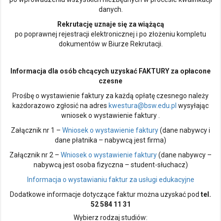
danych.
Rekrutację uznaje się za wiążącą
po poprawnej rejestracji elektronicznej i po złożeniu kompletu
dokumentów w Biurze Rekrutacji.
Informacja dla osób chcących uzyskać FAKTURY za opłacone
czesne
Prośbę o wystawienie faktury za każdą opłatę czesnego należy
każdorazowo zgłosić na adres
kwestura@bsw.edu.pl
wysyłając
wniosek o wystawienie faktury .
Załącznik nr 1 –
Wniosek o wystawienie faktury
(dane nabywcy i
dane płatnika – nabywcą jest firma)
Załącznik nr 2 –
Wniosek o wystawienie faktury
(dane nabywcy –
nabywcą jest osoba fizyczna – student-słuchacz)
Informacja o wystawianiu faktur za usługi edukacyjne
Dodatkowe informacje dotyczące faktur można uzyskać pod
tel.
52 584 11 31
Wybierz rodzaj studiów: