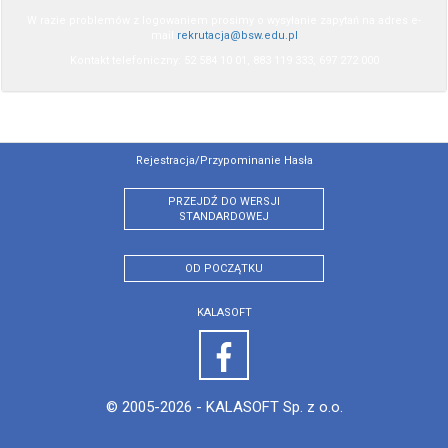
W razie problemów z logowaniem prosimy o wysyłanie zapytań na adres e-
mail
rekrutacja@bsw.edu.pl
Kontakt telefoniczny: 52 584 10 01, 883 119 333, 697 272 000
Rejestracja/przypominanie Hasła
PRZEJDŹ DO WERSJI
STANDARDOWEJ
OD POCZĄTKU
KALASOFT
© 2005-2026 -
KALASOFT Sp. z o.o.