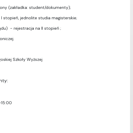
ony (zakładka: student/dokumenty);
I stopień, jednolite studia magisterskie;
u) - rejestracja na II stopień ;
oniczej.
oskiej Szkoły Wyższej
nty:
–15:00