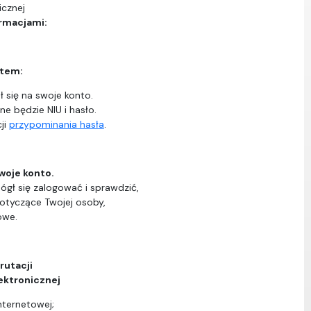
icznej
ormacjami:
ntem:
 się na swoje konto.
ne będzie NIU i hasło.
ji
przypominania hasła
.
woje konto.
ógł się zalogować i sprawdzić,
dotyczące Twojej osoby,
owe.
rutacji
ektronicznej
nternetowej;