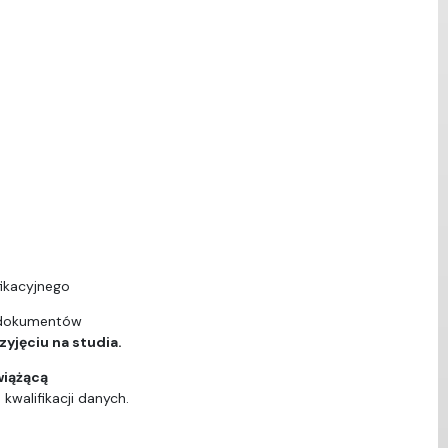
ikacyjnego
 dokumentów
yjęciu na studia.
wiążącą
walifikacji danych.
ą