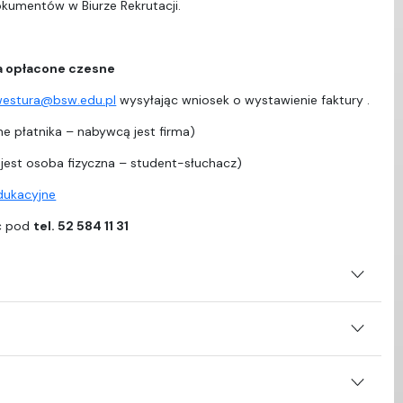
dokumentów w Biurze Rekrutacji.
a opłacone czesne
westura@bsw.edu.pl
wysyłając wniosek o wystawienie faktury .
e płatnika – nabywcą jest firma)
est osoba fizyczna – student-słuchacz)
edukacyjne
ać pod
tel. 52 584 11 31