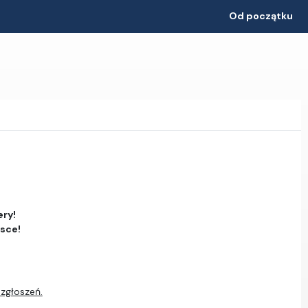
Od początku
ery!
jsce!
 zgłoszeń.