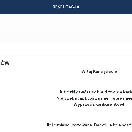
REKRUTACJA
DIÓW
Witaj Kandydacie!
Już dziś otwórz sobie drzwi do kari
Nie czekaj, aż ktoś zajmie Twoje mie
Wyprzedź konkurentów!
Ilość miejsc limitowana. Decyduje kolejność