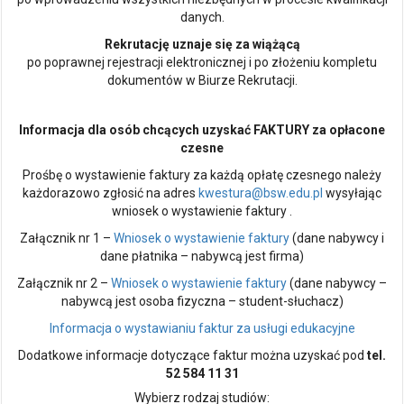
danych.
Rekrutację uznaje się za wiążącą
po poprawnej rejestracji elektronicznej i po złożeniu kompletu
dokumentów w Biurze Rekrutacji.
Informacja dla osób chcących uzyskać FAKTURY za opłacone
czesne
Prośbę o wystawienie faktury za każdą opłatę czesnego należy
każdorazowo zgłosić na adres
kwestura@bsw.edu.pl
wysyłając
wniosek o wystawienie faktury .
Załącznik nr 1 –
Wniosek o wystawienie faktury
(dane nabywcy i
dane płatnika – nabywcą jest firma)
Załącznik nr 2 –
Wniosek o wystawienie faktury
(dane nabywcy –
nabywcą jest osoba fizyczna – student-słuchacz)
Informacja o wystawianiu faktur za usługi edukacyjne
Dodatkowe informacje dotyczące faktur można uzyskać pod
tel.
52 584 11 31
Wybierz rodzaj studiów: