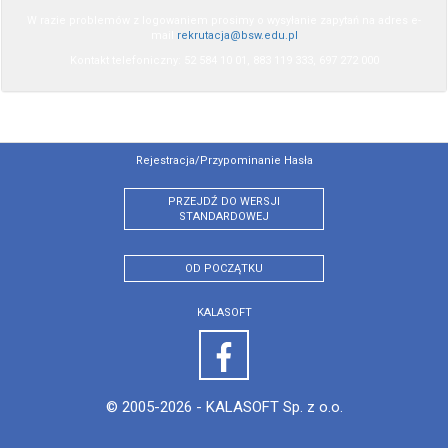
W razie problemów z logowaniem prosimy o wysyłanie zapytań na adres e-
mail
rekrutacja@bsw.edu.pl
Kontakt telefoniczny: 52 584 10 01, 883 119 333, 697 272 000
Rejestracja/przypominanie Hasła
PRZEJDŹ DO WERSJI
STANDARDOWEJ
OD POCZĄTKU
KALASOFT
© 2005-2026 -
KALASOFT Sp. z o.o.