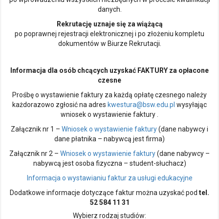
danych.
Rekrutację uznaje się za wiążącą
po poprawnej rejestracji elektronicznej i po złożeniu kompletu
dokumentów w Biurze Rekrutacji.
Informacja dla osób chcących uzyskać FAKTURY za opłacone
czesne
Prośbę o wystawienie faktury za każdą opłatę czesnego należy
każdorazowo zgłosić na adres
kwestura@bsw.edu.pl
wysyłając
wniosek o wystawienie faktury .
Załącznik nr 1 –
Wniosek o wystawienie faktury
(dane nabywcy i
dane płatnika – nabywcą jest firma)
Załącznik nr 2 –
Wniosek o wystawienie faktury
(dane nabywcy –
nabywcą jest osoba fizyczna – student-słuchacz)
Informacja o wystawianiu faktur za usługi edukacyjne
Dodatkowe informacje dotyczące faktur można uzyskać pod
tel.
52 584 11 31
Wybierz rodzaj studiów: