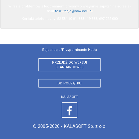
W razie problemów z logowaniem prosimy o wysyłanie zapytań na adres e-
mail
rekrutacja@bsw.edu.pl
Kontakt telefoniczny: 52 584 10 01, 883 119 333, 697 272 000
Rejestracja/przypominanie Hasła
PRZEJDŹ DO WERSJI
STANDARDOWEJ
OD POCZĄTKU
KALASOFT
© 2005-2026 -
KALASOFT Sp. z o.o.